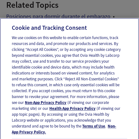
Related Topics
Posiciones para dormir durante el embarazo
Problemas para dormir en el embarazo
Cookie and Tracking Consent
We use cookies on this website to enable certain functions, track
resources and data, and promote our products and services. By
Email
Text
clicking “Accept All Cookies”, or by accepting any cookie category
beyond essential cookies, you agree that Ovia Health by Labcorp
may collect, use and transfer to our service providers your
identifiable cookie and device data, which may include health
OUR APPS
indications or interests based on viewed content, for analytics
and marketing purposes. Click “Reject All Non-Essential Cookies”
to refuse this consent, in which case only essential cookies will be
collected. If you accept cookies, you must return to this cookie
banner to revoke your agreement. For more information, please
see our
Non-App Privacy Policy
(if viewing our corporate
FOLLOW US
marketing site) or our
Health App Privacy Policy
(if viewing our
app topic pages). By accessing or using the Ovia Health by
Labcorp website or applications, you acknowledge that you
understand and agree to be bound by the
Terms of Use
.
Non-
App Privacy Policy.