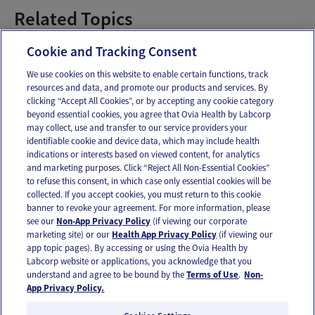
Related Topics
Manejo del dolor en la labor de parto
Cookie and Tracking Consent
We use cookies on this website to enable certain functions, track
resources and data, and promote our products and services. By
Email
Text
clicking “Accept All Cookies”, or by accepting any cookie category
beyond essential cookies, you agree that Ovia Health by Labcorp
may collect, use and transfer to our service providers your
identifiable cookie and device data, which may include health
OUR APPS
indications or interests based on viewed content, for analytics
and marketing purposes. Click “Reject All Non-Essential Cookies”
to refuse this consent, in which case only essential cookies will be
collected. If you accept cookies, you must return to this cookie
banner to revoke your agreement. For more information, please
see our
Non-App Privacy Policy
(if viewing our corporate
FOLLOW US
marketing site) or our
Health App Privacy Policy
(if viewing our
app topic pages). By accessing or using the Ovia Health by
Labcorp website or applications, you acknowledge that you
understand and agree to be bound by the
Terms of Use
.
Non-
App Privacy Policy.