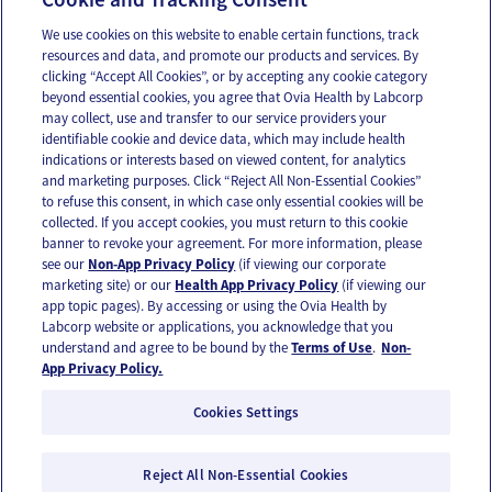
We use cookies on this website to enable certain functions, track
resources and data, and promote our products and services. By
Email
Text
clicking “Accept All Cookies”, or by accepting any cookie category
beyond essential cookies, you agree that Ovia Health by Labcorp
may collect, use and transfer to our service providers your
identifiable cookie and device data, which may include health
OUR APPS
indications or interests based on viewed content, for analytics
and marketing purposes. Click “Reject All Non-Essential Cookies”
to refuse this consent, in which case only essential cookies will be
collected. If you accept cookies, you must return to this cookie
banner to revoke your agreement. For more information, please
see our
Non-App Privacy Policy
(if viewing our corporate
FOLLOW US
marketing site) or our
Health App Privacy Policy
(if viewing our
app topic pages). By accessing or using the Ovia Health by
Labcorp website or applications, you acknowledge that you
understand and agree to be bound by the
Terms of Use
.
Non-
App Privacy Policy.
Cookies Settings
Email Us
Terms of Use
Privacy Policy
© 2026 Ovia Health by Labcorp
Reject All Non-Essential Cookies