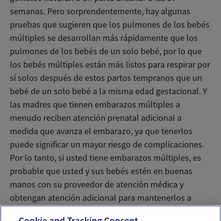
semanas. Pero sorprendentemente, hay algunas
pruebas que sugieren que los pulmones de los bebés
múltiples se desarrollan más rápidamente que los
pulmones de los bebés de un solo bebé, por lo que
los bebés múltiples están más listos para respirar por
sí solos después de estos partos tempranos que un
bebé de un solo bebé a la misma edad gestacional. Y
las madres que tienen embarazos múltiples a
menudo reciben atención prenatal adicional a
medida que avanza el embarazo, ya que tenerlos
puede significar un mayor riesgo de complicaciones.
Por lo tanto, si usted tiene embarazos múltiples, es
probable que usted y sus bebés estén en buenas
manos con su proveedor de atención médica y
obtengan atención adicional para mantenerlos a
todos sanos.
Cookie and Tracking Consent