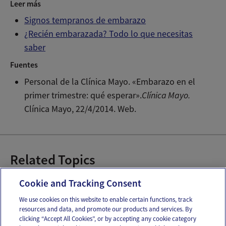
Leer más
Signos tempranos de embarazo
¿Recién embarazada? Todo lo que necesitas
saber
Fuentes
Personal de la Clínica Mayo. «Embarazo en el
primer trimestre: qué esperar».
Clínica Mayo.
Clínica Mayo, 22/4/2014. Web.
Related Topics
1-13 Semanas de embarazo
Cookie and Tracking Consent
We use cookies on this website to enable certain functions, track
resources and data, and promote our products and services. By
Email
Text
clicking “Accept All Cookies”, or by accepting any cookie category