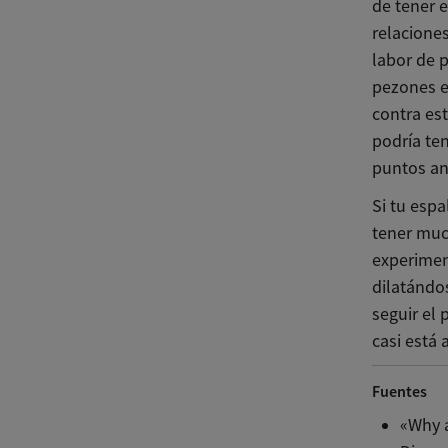
de tener e
relacione
labor de 
pezones e
contra es
podría ten
puntos an
Si tu esp
tener muc
experimen
dilatándo
seguir el
casi está 
Fuentes
«Why a