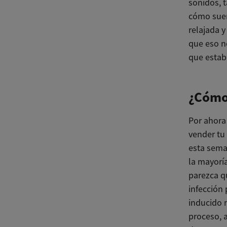
sonidos, 
cómo suen
relajada 
que eso n
que esta
¿Cómo
Por ahora 
vender tu 
esta seman
la mayorí
parezca q
infección
inducido 
proceso, 