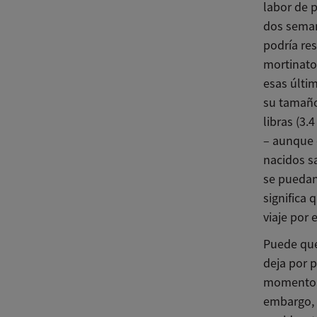
labor de 
dos seman
podría re
mortinato
esas últi
su tamaño
libras (3.
– aunque 
nacidos s
se puedan
significa
viaje por 
Puede que
deja por 
momento, é
embargo, p