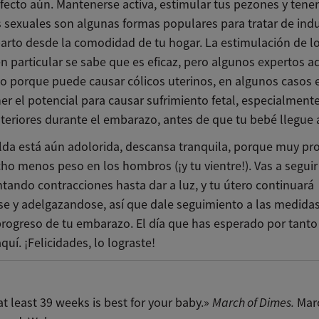
fecto aún. Mantenerse activa, estimular tus pezones y tener
s sexuales son algunas formas populares para tratar de indu
parto desde la comodidad de tu hogar. La estimulación de l
n particular se sabe que es eficaz, pero algunos expertos a
to porque puede causar cólicos uterinos, en algunos casos 
er el potencial para causar sufrimiento fetal, especialmente
teriores durante el embarazo, antes de que tu bebé llegue 
alda está aún adolorida, descansa tranquila, porque muy pr
ho menos peso en los hombros (¡y tu vientre!). Vas a seguir
tando contracciones hasta dar a luz, y tu útero continuará
se y adelgazandose, así que dale seguimiento a las medida
 progreso de tu embarazo. El día que has esperado por tant
aquí. ¡Felicidades, lo lograste!
t least 39 weeks is best for your baby.»
March of Dimes.
Marc