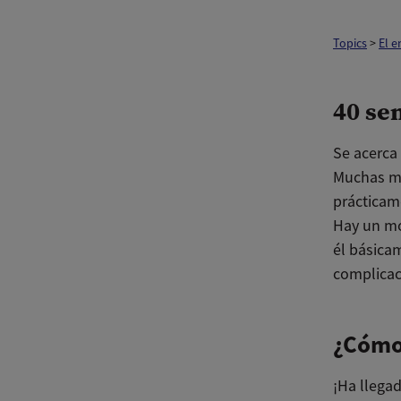
Topics
>
El 
40 se
Se acerca 
Muchas ma
prácticam
Hay un mo
él básica
complicac
¿Cómo 
¡Ha llega