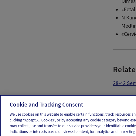
Dimes,
«Fetal
N Kane
Medlin
«Cervi
Relate
28-42 Se
Ema
Cookie and Tracking Consent
We use cookies on this website to enable certain functions, track resources 
clicking “Accept All Cookies”, or by accepting any cookie category beyond ess
may collect, use and transfer to our service providers your identifiable cook
OUR APPS
FOLLOW US
indications or interests based on viewed content, for analytics and marketing 