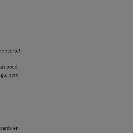
conocerte!
un poco.
ga, pero
trarás en