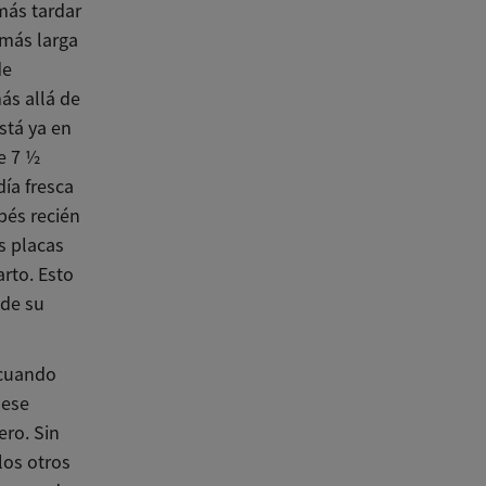
más tardar
más larga
de
ás allá de
stá ya en
e 7 ½
día fresca
bés recién
s placas
rto. Esto
 de su
 cuando
 ese
ero. Sin
los otros