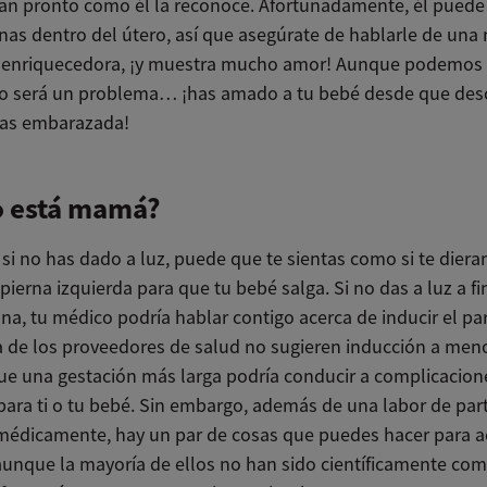
tan pronto como él la reconoce. Afortunadamente, él puede
as dentro del útero, así que asegúrate de hablarle de una
y enriquecedora, ¡y muestra mucho amor! Aunque podemos
o será un problema… ¡has amado a tu bebé desde que des
bas embarazada!
 está mamá?
si no has dado a luz, puede que te sientas como si te dier
pierna izquierda para que tu bebé salga. Si no das a luz a fi
a, tu médico podría hablar contigo acerca de inducir el pa
a de los proveedores de salud no sugieren inducción a men
ue una gestación más larga podría conducir a complicacion
 para ti o tu bebé. Sin embargo, además de una labor de par
médicamente, hay un par de cosas que puedes hacer para ac
aunque la mayoría de ellos no han sido científicamente c