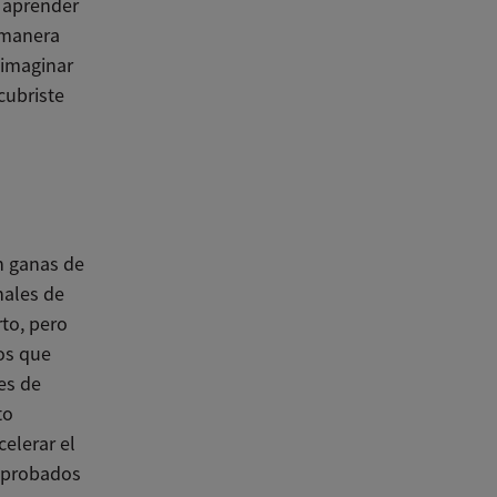
 aprender
 manera
 imaginar
cubriste
an ganas de
nales de
rto, pero
os que
es de
to
elerar el
omprobados