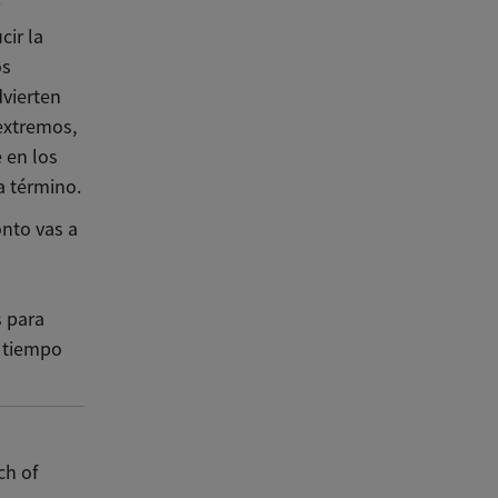
cir la
os
dvierten
extremos,
 en los
a término.
onto vas a
s para
o tiempo
h of