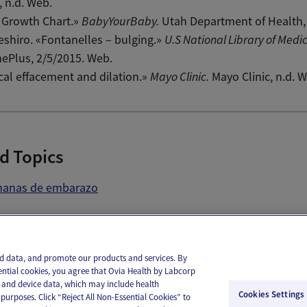
 n.d. Web.
 Growth Chart.»
BabyYourBaby.
Utah Department of Health, 
shiro. «Fontanelles – bulging.»
U.S National Library of Medic
ePlus, 2/5/2015. Web.
cal effacement and dilation.»
Mayo Clinic.
Mayo Clinic, n.d. 
d Topics
manas de embarazo
il
Text
and data, and promote our products and services. By
ential cookies, you agree that Ovia Health by Labcorp
ie and device data, which may include health
Cookies Settings
purposes. Click “Reject All Non-Essential Cookies” to