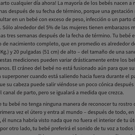
parto cualquier día ahora! La mayoría de los bebés nacen a 
as después de su fecha de término, porque una gestación 
sultar en un bebé con exceso de peso, infección o un parto 
. Sólo alrededor del 5% de las mujeres tienen embarazos m
mas tres semanas después de la fecha de término. Tu bebé e
 de nacimiento completo, que en promedio es alrededor d
4 Kg.) y 20 pulgadas (51 cm) de alto – del tamaño de una san
estas mediciones pueden variar drásticamente entre los be
anos. El cráneo del bebé no está fusionado aún para que su
 superponer cuando está saliendo hacia fuera durante el pa
 que su cabeza puede salir viéndose un poco cónica después
el canal de parto, pero se igualará a medida que crezca.
 tu bebé no tenga ninguna manera de reconocer tu rostro
primera vez el útero y entra al mundo – después de todo, en
l nunca habría visto nada que no fuera el interior de tu út
or otro lado, tu bebé preferirá el sonido de tu voz a todos 