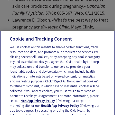
skin care products during pregnancy.»
Canadian
Family Physician.
57(6): 665-667. Web. 6/11/2015.
Lawrence E. Gibson. «What’s the best way to treat
pregnancy acne?»
Mayo Clinic.
Mayo Clinic,
1/15/2014. Web.
Cookie and Tracking Consent
We use cookies on this website to enable certain functions, track
resources and data, and promote our products and services. By
Email
Text
clicking “Accept All Cookies”, or by accepting any cookie category
beyond essential cookies, you agree that Ovia Health by Labcorp
may collect, use and transfer to our service providers your
identifiable cookie and device data, which may include health
OUR APPS
indications or interests based on viewed content, for analytics
and marketing purposes. Click “Reject All Non-Essential Cookies”
to refuse this consent, in which case only essential cookies will be
collected. If you accept cookies, you must return to this cookie
banner to revoke your agreement. For more information, please
see our
Non-App Privacy Policy
(if viewing our corporate
FOLLOW US
marketing site) or our
Health App Privacy Policy
(if viewing our
app topic pages). By accessing or using the Ovia Health by