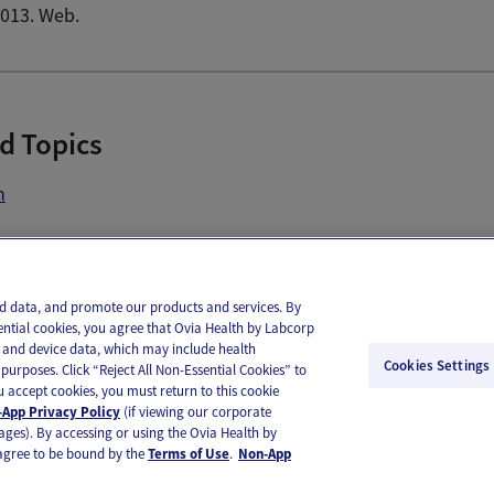
2013. Web.
d Topics
n
il
Text
and data, and promote our products and services. By
ential cookies, you agree that Ovia Health by Labcorp
ie and device data, which may include health
Cookies Settings
purposes. Click “Reject All Non-Essential Cookies” to
you accept cookies, you must return to this cookie
App Privacy Policy
(if viewing our corporate
ages). By accessing or using the Ovia Health by
agree to be bound by the
Terms of Use
.
Non-App
substitute for medical care or medical advice. You should contact a healthcare provider if you need medical ca