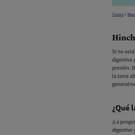
Topics
>
Man
Hinc
Si no está
digestivo
presión. 
la zona a
generalmen
¿Qué l
¡La proge
digestivo