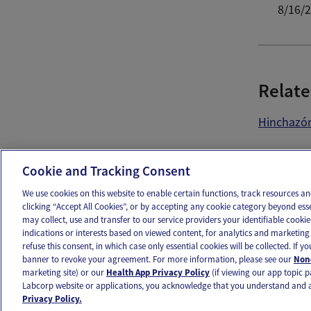
8/16/
Relate
Hinchazó
Ema
Cookie and Tracking Consent
We use cookies on this website to enable certain functions, track resources 
clicking “Accept All Cookies”, or by accepting any cookie category beyond ess
may collect, use and transfer to our service providers your identifiable cook
OUR APPS
FOLLOW US
indications or interests based on viewed content, for analytics and marketing 
refuse this consent, in which case only essential cookies will be collected. If 
banner to revoke your agreement. For more information, please see our
Non-
marketing site) or our
Health App Privacy Policy
(if viewing our app topic p
Labcorp website or applications, you acknowledge that you understand and 
Ovia products and services are provided for informational purposes only and are not intended as a 
Privacy Policy.