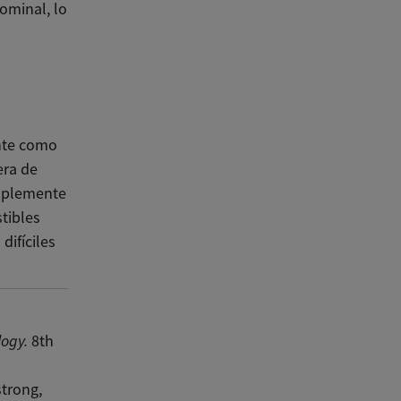
ominal, lo
ente como
era de
implemente
tibles
difíciles
logy.
8th
trong,