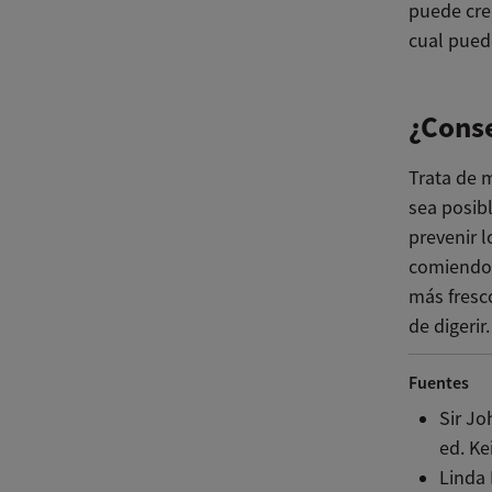
puede cre
cual pued
¿Cons
Trata de 
sea posib
prevenir 
comiendo 
más fresc
de digerir.
Fuentes
Sir J
ed. Ke
Linda 