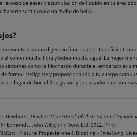
ar exceso de gases y acumulación de líquido en tu área abd
e hacerte sentir como un globo de helio.
ejos?
mantener tu sistema digestivo funcionando tan eficientem
le al comer mucha fibra y beber mucha agua. La mejor man
los síntomas como la hinchazón durante el embarazo es s
de forma inteligente y proporcionando a tu cuerpo combus
os, en lugar de bocadillos grasos y procesados que son más 
ohn Dewhurst.
Dewhurst’s Textbook of Obstetrics and Gynaeco
ith Edmonds. John Wiley and Sons Ltd, 2012. Print.
McCart. «Natural Progesterone & Bloating.»
Livestrong.
Lives