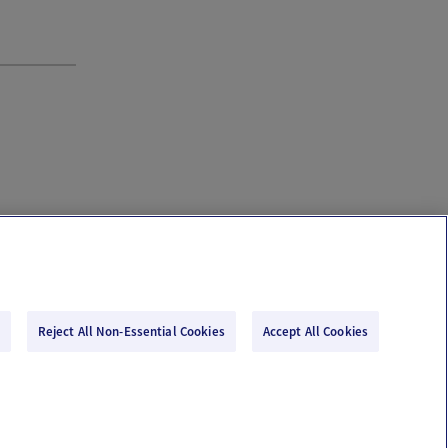
Reject All Non-Essential Cookies
Accept All Cookies
Email Us
Terms of Use
Privacy Policy
© 2026 Ovia Health by Labcorp
re or advice. Please see our Terms of Use and Privacy Policy for more information.