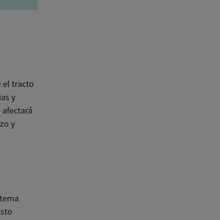
 el tracto
ias y
 afectará
zo y
stema
Esto