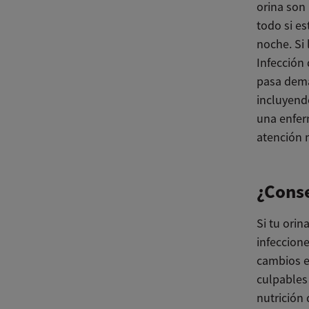
orina son
todo si e
noche. Si 
Infección 
pasa dema
incluyend
una enfer
atención 
¿Cons
Si tu orin
infeccione
cambios e
culpables 
nutrición 