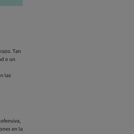
razo. Tan
ad o un
n las
nofensiva,
iones en la