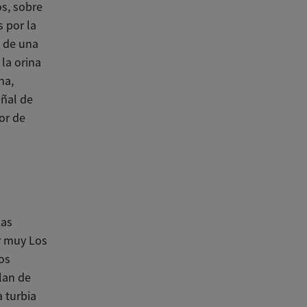
s, sobre
 por la
l de una
 la orina
na,
eñal de
or de
Las
er muy Los
os
plan de
a turbia