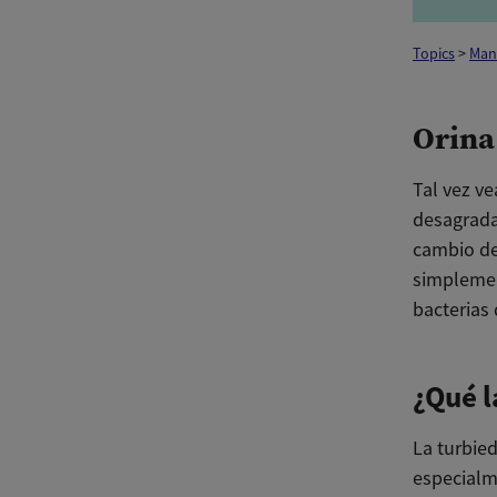
Topics
>
Man
Orina
Tal vez v
desagrada
cambio de
simplemen
bacterias 
¿Qué l
La turbied
especialme