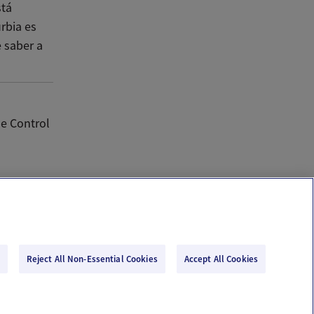
stá
rbia es
e saber a
se Control
Reject All Non-Essential Cookies
Accept All Cookies
Email Us
Terms of Use
Privacy Policy
© 2026 Ovia Health by Labcorp