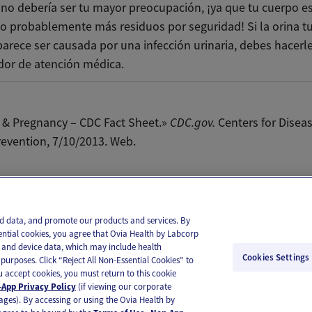
 no debería ser tu mayor preocupación, ¡ya que tu cuerpo e
o probablemente más residuos por seguridad! Si la orina tu
parece ser causada por una infección urinaria, debes hacerl
dor de atención médica.
 & Pregnancy – CDC Fact Sheet.»
CDC.gov.
Centers for Disea
evention, 7/10/2013. Web.
il
Text
and data, and promote our products and services. By
ential cookies, you agree that Ovia Health by Labcorp
ie and device data, which may include health
Cookies Settings
purposes. Click “Reject All Non-Essential Cookies” to
you accept cookies, you must return to this cookie
App Privacy Policy
(if viewing our corporate
ages). By accessing or using the Ovia Health by