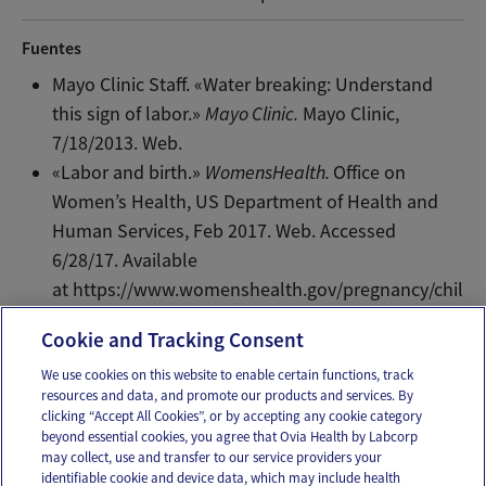
Fuentes
Mayo Clinic Staff. «Water breaking: Understand
this sign of labor.»
Mayo Clinic.
Mayo Clinic,
7/18/2013. Web.
«Labor and birth.»
WomensHealth.
Office on
Women’s Health, US Department of Health and
Human Services, Feb 2017. Web. Accessed
6/28/17. Available
at https://www.womenshealth.gov/pregnancy/chil
dbirth-and-beyond/labor-and-birth.
Cookie and Tracking Consent
We use cookies on this website to enable certain functions, track
resources and data, and promote our products and services. By
Email
Text
clicking “Accept All Cookies”, or by accepting any cookie category
beyond essential cookies, you agree that Ovia Health by Labcorp
may collect, use and transfer to our service providers your
identifiable cookie and device data, which may include health