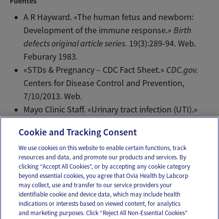
Fuentes
A R Hayward. «The human fetus and newborn:
Development of the immune response.»
Birth
defects original article series.
19(3):289-94. Web.
Feburary 1983.
«STDs & Pregnancy – CDC Fact Sheet.»
CDC.gov.
Centers for Disease Control and Prevention,
7/10/2013. Web.
Mayo Clinic Staff. «Urinary tract infection (UTI).»
Mayo Clinic.
Mayo Clinic, 7/23/2015. Web.
Cookie and Tracking Consent
We use cookies on this website to enable certain functions, track
resources and data, and promote our products and services. By
Email
Text
clicking “Accept All Cookies”, or by accepting any cookie category
beyond essential cookies, you agree that Ovia Health by Labcorp
may collect, use and transfer to our service providers your
identifiable cookie and device data, which may include health
OUR APPS
indications or interests based on viewed content, for analytics
and marketing purposes. Click “Reject All Non-Essential Cookies”