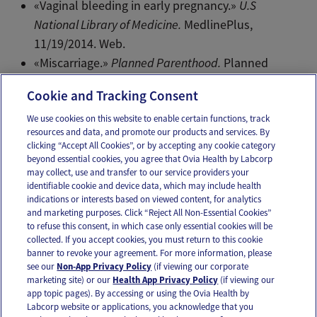
«Vaginal bleeding in early pregnancy.»
U.S
National Library of Medicine.
MedlinePlus,
11/19/2014. Web.
«Miscarriage.»
Planned Parenthood.
Planned
Parenthood, n.d. Web.
Cookie and Tracking Consent
We use cookies on this website to enable certain functions, track
resources and data, and promote our products and services. By
Email
Text
clicking “Accept All Cookies”, or by accepting any cookie category
beyond essential cookies, you agree that Ovia Health by Labcorp
may collect, use and transfer to our service providers your
identifiable cookie and device data, which may include health
OUR APPS
indications or interests based on viewed content, for analytics
and marketing purposes. Click “Reject All Non-Essential Cookies”
to refuse this consent, in which case only essential cookies will be
collected. If you accept cookies, you must return to this cookie
banner to revoke your agreement. For more information, please
see our
Non-App Privacy Policy
(if viewing our corporate
FOLLOW US
marketing site) or our
Health App Privacy Policy
(if viewing our
app topic pages). By accessing or using the Ovia Health by
Labcorp website or applications, you acknowledge that you