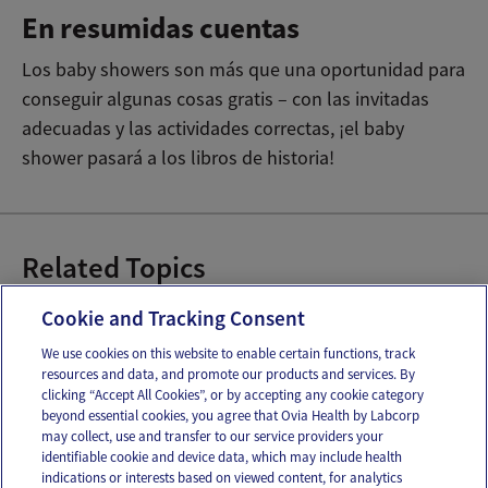
En resumidas cuentas
Los baby showers son más que una oportunidad para
conseguir algunas cosas gratis – con las invitadas
adecuadas y las actividades correctas, ¡el baby
shower pasará a los libros de historia!
Related Topics
Ideas de juegos para el Baby Shower
Cookie and Tracking Consent
We use cookies on this website to enable certain functions, track
resources and data, and promote our products and services. By
Email
Text
clicking “Accept All Cookies”, or by accepting any cookie category
beyond essential cookies, you agree that Ovia Health by Labcorp
may collect, use and transfer to our service providers your
identifiable cookie and device data, which may include health
OUR APPS
indications or interests based on viewed content, for analytics