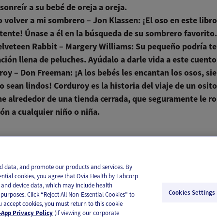
sonreír a su bebé de oreja a oreja.
o volver a mi sombrero – Jon Klassen:
¡El oso en este libro
tente! Únase a él en la búsqueda de su sombrero favorito
elveteen Rabbit – Margery Williams: Su pequeño podría t
ción llena de peluches. Ayúdalo a darle vida a este cuento 
roy – Don Freeman:
¡A los bebés les encantan los osos, si
 sean lindos! Corduroy es la historia del viaje de un osit
e alrededor de una tienda cerrada, que seguramente le ro
ón a cualquier niño o niña.
il
Text
and data, and promote our products and services. By
ential cookies, you agree that Ovia Health by Labcorp
ie and device data, which may include health
Cookies Settings
purposes. Click “Reject All Non-Essential Cookies” to
you accept cookies, you must return to this cookie
App Privacy Policy
(if viewing our corporate