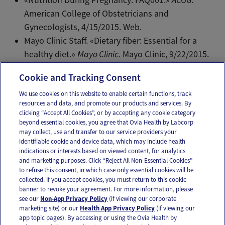
American College of Obstetricians and
Gynecologists, 4/15/2015. Web.
Mayo Clinic Staff. «Dietary fiber: Essential for a
healthy diet.»
Mayo Clinic.
Mayo Clinic, 9/22/2015.
Web.
Cookie and Tracking Consent
We use cookies on this website to enable certain functions, track
resources and data, and promote our products and services. By
Email
Text
clicking “Accept All Cookies”, or by accepting any cookie category
beyond essential cookies, you agree that Ovia Health by Labcorp
may collect, use and transfer to our service providers your
identifiable cookie and device data, which may include health
OUR APPS
indications or interests based on viewed content, for analytics
and marketing purposes. Click “Reject All Non-Essential Cookies”
to refuse this consent, in which case only essential cookies will be
collected. If you accept cookies, you must return to this cookie
banner to revoke your agreement. For more information, please
see our
Non-App Privacy Policy
(if viewing our corporate
FOLLOW US
marketing site) or our
Health App Privacy Policy
(if viewing our
app topic pages). By accessing or using the Ovia Health by