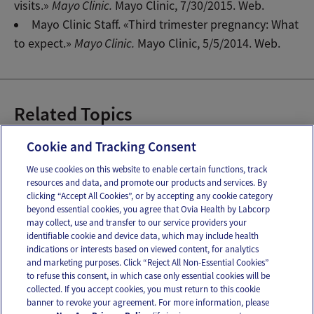
visits.»
Mayo Clinic.
Mayo Clinic, 7/30/2015. Web.
Mayo Clinic Staff. «Third trimester pregnancy: What
to expect.»
Mayo Clinic.
Mayo Clinic, 5/5/2014. Web.
Related Topics
28-42 Semanas de embarazo
Cookie and Tracking Consent
We use cookies on this website to enable certain functions, track
resources and data, and promote our products and services. By
Email
Text
clicking “Accept All Cookies”, or by accepting any cookie category
beyond essential cookies, you agree that Ovia Health by Labcorp
may collect, use and transfer to our service providers your
identifiable cookie and device data, which may include health
OUR APPS
indications or interests based on viewed content, for analytics
and marketing purposes. Click “Reject All Non-Essential Cookies”
to refuse this consent, in which case only essential cookies will be
collected. If you accept cookies, you must return to this cookie
banner to revoke your agreement. For more information, please