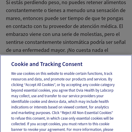
Si estás perdiendo peso, no puedes retener alimentos
constantemente o tienes a menudo una sensación de
mareo, entonces puede ser tiempo de que te pongas
en contacto con tu proveedor de atención médica. El
embarazo viene con una serie de molestias, pero el
sentirse constantemente sintomática podría ser señal
de una enfermedad mayor. ¡No cuesta nada el
preguntar!
Cookie and Tracking Consent
We use cookies on this website to enable certain functions, track
resources and data, and promote our products and services. By
Email
Text
clicking “Accept All Cookies”, or by accepting any cookie category
beyond essential cookies, you agree that Ovia Health by Labcorp
may collect, use and transfer to our service providers your
identifiable cookie and device data, which may include health
OUR APPS
indications or interests based on viewed content, for analytics
and marketing purposes. Click “Reject All Non-Essential Cookies”
to refuse this consent, in which case only essential cookies will be
collected. If you accept cookies, you must return to this cookie
banner to revoke your agreement. For more information, please