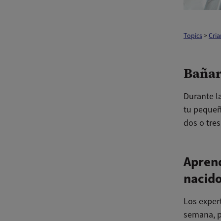
Topics
>
Cria
Bañar
Durante l
tu pequeñ
dos o tre
Aprend
nacid
Los exper
semana, p