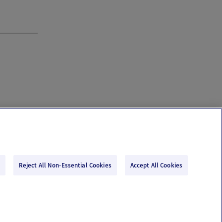
Reject All Non-Essential Cookies
Accept All Cookies
Email Us
Terms of Use
Privacy Policy
© 2026 Ovia Health by Labcorp
re or advice. Please see our Terms of Use and Privacy Policy for more information.