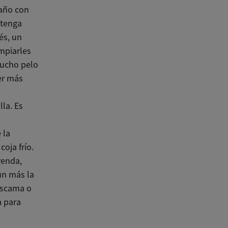
baño con
ntenga
és, un
mpiarles
mucho pelo
er más
la. Es
 la
oja frío.
yenda,
ún más la
descama o
a para