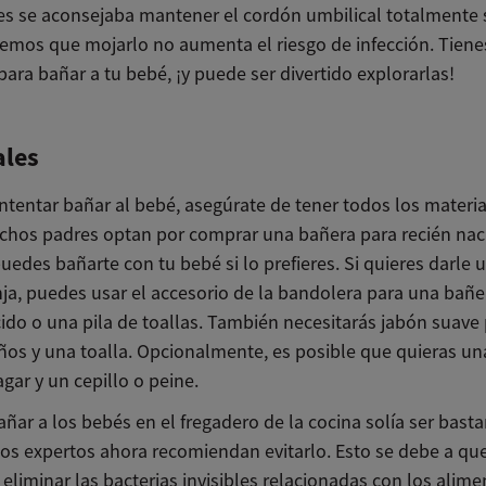
es se aconsejaba mantener el cordón umbilical totalmente 
emos que mojarlo no aumenta el riesgo de infección. Tienes
ara bañar a tu bebé, ¡y puede ser divertido explorarlas!
ales
ntentar bañar al bebé, asegúrate de tener todos los materia
hos padres optan por comprar una bañera para recién nac
edes bañarte con tu bebé si lo prefieres. Si quieres darle 
ja, puedes usar el accesorio de la bandolera para una bañe
cido o una pila de toallas. También necesitarás jabón suave
ños y una toalla. Opcionalmente, es posible que quieras un
gar y un cepillo o peine.
ar a los bebés en el fregadero de la cocina solía ser bast
los expertos ahora recomiendan evitarlo. Esto se debe a que
eliminar las bacterias invisibles relacionadas con los alim