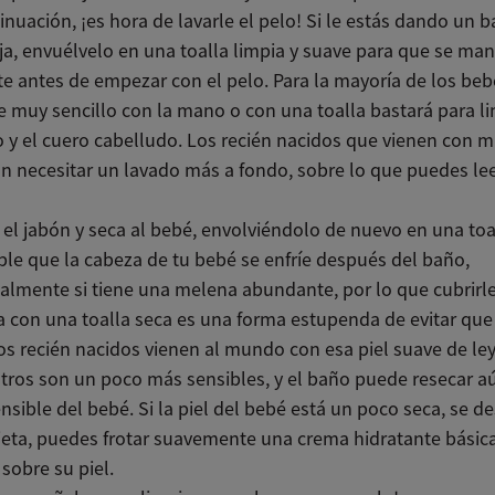
inuación, ¡es hora de lavarle el pelo! Si le estás dando un 
a, envuélvelo en una toalla limpia y suave para que se ma
te antes de empezar con el pelo. Para la mayoría de los beb
 muy sencillo con la mano o con una toalla bastará para li
o y el cuero cabelludo. Los recién nacidos que vienen con 
n necesitar un lavado más a fondo, sobre lo que puedes le
 el jabón y seca al bebé, envolviéndolo de nuevo en una toal
le que la cabeza de tu bebé se enfríe después del baño,
almente si tiene una melena abundante, por lo que cubrirle
 con una toalla seca es una forma estupenda de evitar que c
s recién nacidos vienen al mundo con esa piel suave de le
tros son un poco más sensibles, y el baño puede resecar a
ensible del bebé. Si la piel del bebé está un poco seca, se 
ieta, puedes frotar suavemente una crema hidratante básic
sobre su piel.