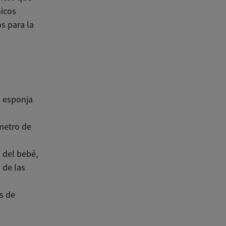
micos
s para la
n esponja
ómetro de
s del bebé,
 de las
l
s de