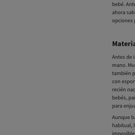
bebé. Ant
ahora sab
opciones p
Materi
Antes de i
mano. Muc
también pu
con espon
recién na
bebés, pa
para enjua
Aunque bañ
habitual, 
imposible 