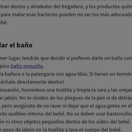
tran dentro y alrededor del fregadero, y los productos quí
s para matar esas bacterias pueden no ser los más adecuado
ebé.
ar el baño
mer lugar, tendrás que decidir si prefieres darle un baño co
ípico
baño envuelto
.
la bañera o la palangana con agua tibia. Si tienes un term
¡échalo directamente dentro!
inuación, humedece una toallita y limpia la cara y las oreja
ar jabón. No te olvides de los pliegues de la piel ni de detrás
, pero asegúrate de no lavar ni dejar que el agua gotee en e
to auditivo interno del bebé. No se deben usar bastoncillo
n ni otros objetos pequeños dentro de los oídos del bebé.
 poco de jabón en la toallita y lava el cuerpo del bebé.