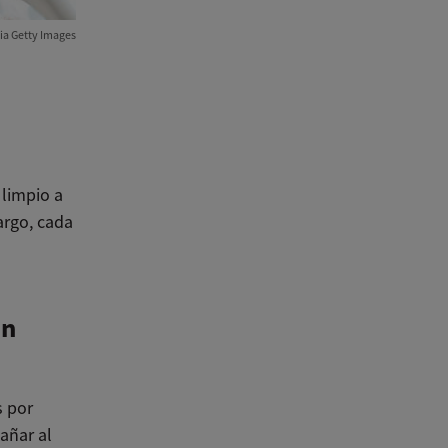
ia Getty Images
 limpio a
argo, cada
én
s por
añar al