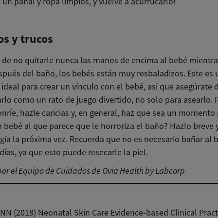
 un pañal y ropa limpios, y vuelve a acurrucarlo!
os y trucos
 de no quitarle nunca las manos de encima al bebé mientra
spués del baño, los bebés están muy resbaladizos. Este es 
deal para crear un vínculo con el bebé, así que asegúrate 
rlo como un rato de juego divertido, no solo para asearlo. 
nríe, hazle caricias y, en general, haz que sea un momento 
n bebé al que parece que le horroriza el baño? Hazlo breve
egia la próxima vez. Recuerda que no es necesario bañar al 
días, ya que esto puede resecarle la piel.
or el Equipo de Cuidados de Ovia Health by Labcorp
 (2018) Neonatal Skin Care Evidence-based Clinical Pract