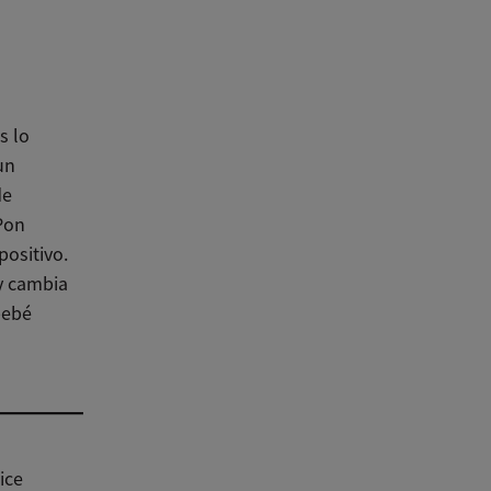
s lo
un
de
Pon
positivo.
 y cambia
bebé
ice