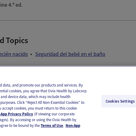
ine 4.ª ed.
d Topics
recién nacido
Seguridad del bebé en el baño
il
Text
and data, and promote our products and services. By
ential cookies, you agree that Ovia Health by Labcorp
ie and device data, which may include health
Cookies Settings
purposes. Click “Reject All Non-Essential Cookies” to
you accept cookies, you must return to this cookie
App Privacy Policy
(if viewing our corporate
ages). By accessing or using the Ovia Health by
agree to be bound by the
Terms of Use
.
Non-App
substitute for medical care or medical advice. You should contact a healthcare provider if you need medical ca