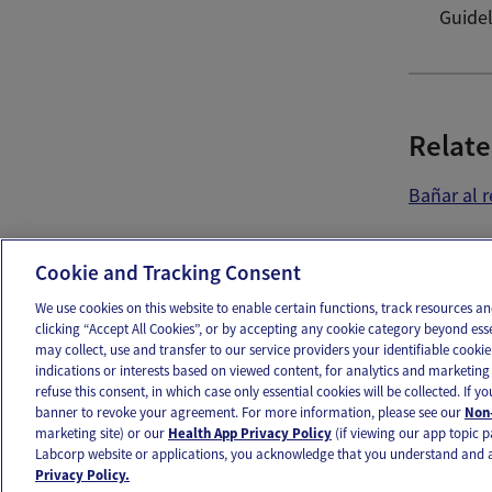
Guidel
Relate
Bañar al 
Ema
Cookie and Tracking Consent
We use cookies on this website to enable certain functions, track resources 
clicking “Accept All Cookies”, or by accepting any cookie category beyond ess
may collect, use and transfer to our service providers your identifiable cook
OUR APPS
FOLLOW US
indications or interests based on viewed content, for analytics and marketing 
refuse this consent, in which case only essential cookies will be collected. If 
banner to revoke your agreement. For more information, please see our
Non-
marketing site) or our
Health App Privacy Policy
(if viewing our app topic p
Labcorp website or applications, you acknowledge that you understand and 
Ovia products and services are provided for informational purposes only and are not intended as a 
Privacy Policy.