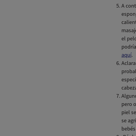
A cont
esponj
calien
masaje
el pel
podría
aquí
.
Aclara
probab
especi
cabeza
Alguno
pero o
piel s
se agr
bebés 