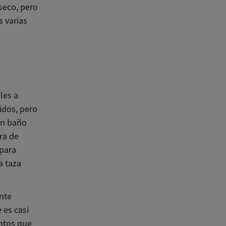
seco, pero
 varias
les a
idos, pero
un baño
ra de
 para
a taza
ante
 es casi
entos que