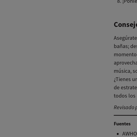
¡Pónle
Consej
Asegúrate
bañas; de
momento i
aprovecha
música, so
¿Tienes u
de estrat
todos los 
Revisado p
Fuentes
AWHONN