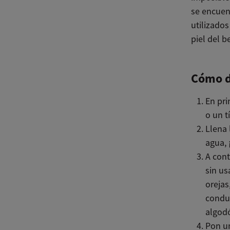
se encuen
utilizado
piel del b
Cómo d
En pri
o un t
Llena 
agua, 
A cont
sin us
orejas
conduc
algodó
Pon un