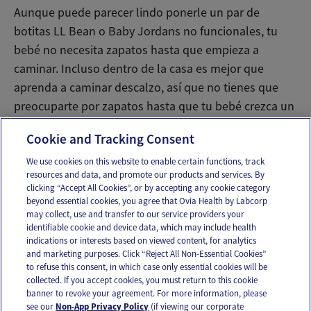
Aunque puede parecer lindo ponerle un par de
botitas LL Bean o Baby Jordans no funcionales, tu
bebé no necesita zapatos hasta que empieza a
caminar. Incluso dentro de la casa es mejor que
aprenda a caminar descalzo, así que no tienes que
preocuparte por zapatos hasta que tu bebé crezca un
poco más.
Cookie and Tracking Consent
We use cookies on this website to enable certain functions, track
resources and data, and promote our products and services. By
Email
Text
clicking “Accept All Cookies”, or by accepting any cookie category
beyond essential cookies, you agree that Ovia Health by Labcorp
may collect, use and transfer to our service providers your
identifiable cookie and device data, which may include health
OUR APPS
indications or interests based on viewed content, for analytics
and marketing purposes. Click “Reject All Non-Essential Cookies”
to refuse this consent, in which case only essential cookies will be
collected. If you accept cookies, you must return to this cookie
banner to revoke your agreement. For more information, please
see our
Non-App Privacy Policy
(if viewing our corporate