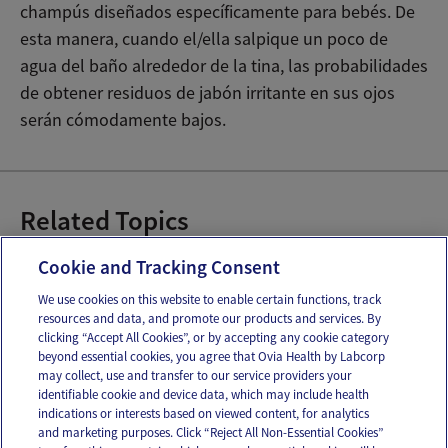
champús diseñados específicamente para bebés. De
esta manera, cuando el/ella salpique un poco de
agua del baño alrededor de la tina, las probabilidades
de obtener residuos de jabón irritante en sus ojos
serán cómodamente bajos.
Related Topics
Bañar al recién nacido
Cookie and Tracking Consent
We use cookies on this website to enable certain functions, track
resources and data, and promote our products and services. By
Email
Text
clicking “Accept All Cookies”, or by accepting any cookie category
beyond essential cookies, you agree that Ovia Health by Labcorp
may collect, use and transfer to our service providers your
identifiable cookie and device data, which may include health
OUR APPS
indications or interests based on viewed content, for analytics
and marketing purposes. Click “Reject All Non-Essential Cookies”