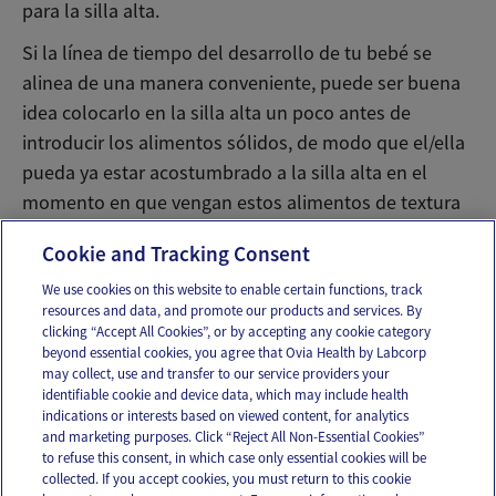
para la silla alta.
Si la línea de tiempo del desarrollo de tu bebé se
alinea de una manera conveniente, puede ser buena
idea colocarlo en la silla alta un poco antes de
introducir los alimentos sólidos, de modo que el/ella
pueda ya estar acostumbrado a la silla alta en el
momento en que vengan estos alimentos de textura
sólida..
Cookie and Tracking Consent
We use cookies on this website to enable certain functions, track
resources and data, and promote our products and services. By
Email
Text
clicking “Accept All Cookies”, or by accepting any cookie category
beyond essential cookies, you agree that Ovia Health by Labcorp
may collect, use and transfer to our service providers your
identifiable cookie and device data, which may include health
OUR APPS
indications or interests based on viewed content, for analytics
and marketing purposes. Click “Reject All Non-Essential Cookies”
to refuse this consent, in which case only essential cookies will be
collected. If you accept cookies, you must return to this cookie