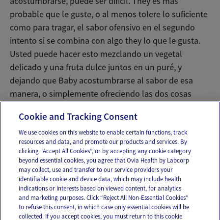
acostumbrarse, puede ser difícil. They es más
probable que le guste, o al menos tolere lo suficiente
como para tragar, el sabor ofensivo en el segundo
intento si se combina con algo they lo que le gusta.
Usted puede hacer esto mezclando un vegetal
delicado y una fruta dulce juntos en un puré, y
dejando que Baby acostumbrarse al sabor de esa
manera, o simplemente ofreciendo las dos cosas
juntas en una cuchara.
Cookie and Tracking Consent
We use cookies on this website to enable certain functions, track
resources and data, and promote our products and services. By
Email
Text
clicking “Accept All Cookies”, or by accepting any cookie category
beyond essential cookies, you agree that Ovia Health by Labcorp
may collect, use and transfer to our service providers your
identifiable cookie and device data, which may include health
OUR APPS
indications or interests based on viewed content, for analytics
and marketing purposes. Click “Reject All Non-Essential Cookies”
to refuse this consent, in which case only essential cookies will be
collected. If you accept cookies, you must return to this cookie