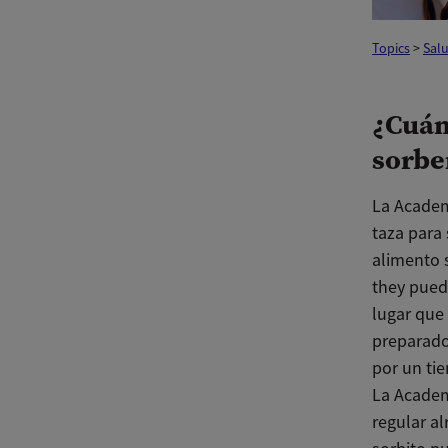
Topics
>
Salu
¿Cuán
sorbe
La Academ
taza para
alimento 
they pued
lugar que
preparad
por un tie
La Academ
regular a