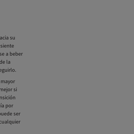
acia su
 siente
se a beber
de la
eguirlo.
e mayor
mejor si
ansición
ía por
 puede ser
cualquier