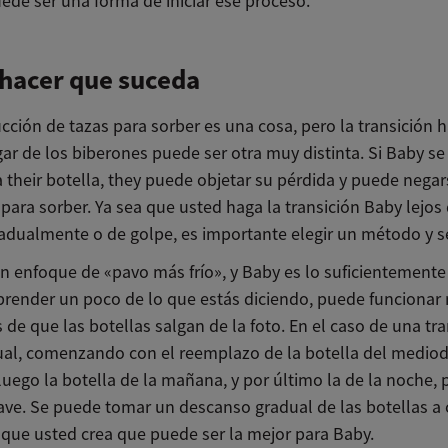
ede ser una forma de iniciar ese proceso.
hacer que suceda
cción de tazas para sorber es una cosa, pero la transición h
ar de los biberones puede ser otra muy distinta. Si Baby se
 their botella, they puede objetar su pérdida y puede negar
 para sorber. Ya sea que usted haga la transición Baby lejos 
radualmente o de golpe, es importante elegir un método y s
 un enfoque de «pavo más frío», y Baby es lo suficientement
render un poco de lo que estás diciendo, puede funcionar 
 de que las botellas salgan de la foto. En el caso de una tr
al, comenzando con el reemplazo de la botella del mediod
luego la botella de la mañana, y por último la de la noche,
ave. Se puede tomar un descanso gradual de las botellas a 
 que usted crea que puede ser la mejor para Baby.