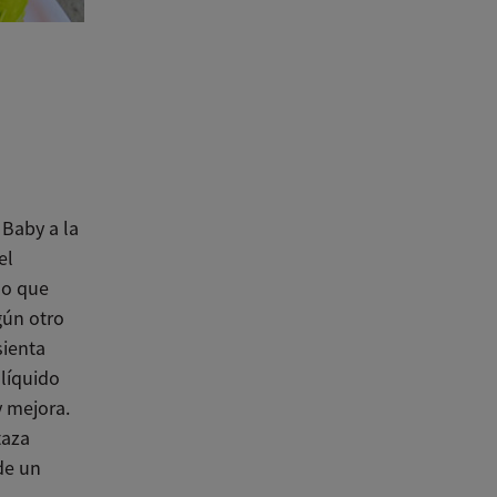
Baby a la
el
do que
gún otro
sienta
 líquido
y mejora.
taza
de un