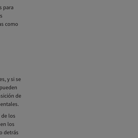
s para
os
tas como
s, y si se
, pueden
sición de
dentales.
 de los
 en los
o detrás