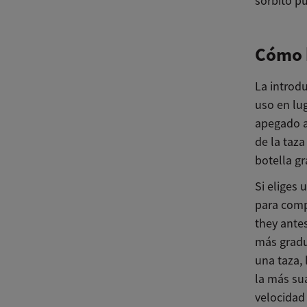
sorbito pu
Cómo 
La introdu
uso en lug
apegado a
de la taza
botella g
Si eliges
para comp
they antes
más gradu
una taza, 
la más su
velocidad