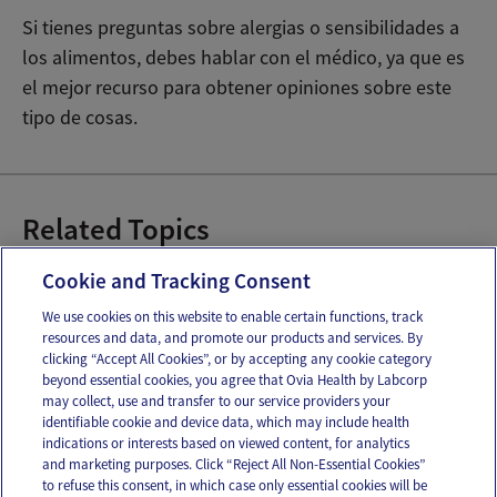
Si tienes preguntas sobre alergias o sensibilidades a
los alimentos, debes hablar con el médico, ya que es
el mejor recurso para obtener opiniones sobre este
tipo de cosas.
Related Topics
Alergias del bebé
Cookie and Tracking Consent
We use cookies on this website to enable certain functions, track
resources and data, and promote our products and services. By
Email
Text
clicking “Accept All Cookies”, or by accepting any cookie category
beyond essential cookies, you agree that Ovia Health by Labcorp
may collect, use and transfer to our service providers your
identifiable cookie and device data, which may include health
OUR APPS
indications or interests based on viewed content, for analytics
and marketing purposes. Click “Reject All Non-Essential Cookies”
to refuse this consent, in which case only essential cookies will be