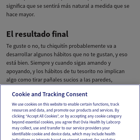
significa que se sentirá más natural a medida que se
hace mayor.
El resultado final
Te guste o no, tu chiquitín probablemente va a
desarrollar algunos hábitos que no te gustan, y eso
está bien. Siempre y cuando sigas amando y
apoyando, y los hábitos de tu tesorito no implican
algo como tirar pañales sucios a las paredes,
realmente no hay nada de qué preocuparse.
Cookie and Tracking Consent
We use cookies on this website to enable certain functions, track
resources and data, and promote our products and services. By
Email
Text
clicking “Accept All Cookies”, or by accepting any cookie category
beyond essential cookies, you agree that Ovia Health by Labcorp
may collect, use and transfer to our service providers your
identifiable cookie and device data, which may include health
OUR APPS
indications or interests based on viewed content, for analytics