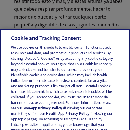
resistir todo esto y más, y a estas alturas ya sabes
que debes respirar profundamente, hacer lo
mejor que puedas y retirar cualquier parte
pequeña y digerible de esos juguetes para niños
pequeños que no son apropiados para su edad.
Cookie and Tracking Consent
We use cookies on this website to enable certain functions, track
resources and data, and promote our products and services. By
Email
Text
clicking “Accept All Cookies”, or by accepting any cookie category
beyond essential cookies, you agree that Ovia Health by Labcorp
may collect, use and transfer to our service providers your
identifiable cookie and device data, which may include health
OUR APPS
indications or interests based on viewed content, for analytics
and marketing purposes. Click “Reject All Non-Essential Cookies”
to refuse this consent, in which case only essential cookies will be
collected. If you accept cookies, you must return to this cookie
banner to revoke your agreement. For more information, please
see our
Non-App Privacy Policy
(if viewing our corporate
FOLLOW US
marketing site) or our
Health App Privacy Policy
(if viewing our
app topic pages). By accessing or using the Ovia Health by
Labcorp website or applications, you acknowledge that you