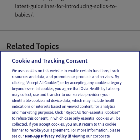
latest-guidelines-for-introducing-solids-to-
babies/.
Related Topics
Destete
Cookie and Tracking Consent
We use cookies on this website to enable certain functions, track
resources and data, and promote our products and services. By
Email
Text
clicking “Accept All Cookies”, or by accepting any cookie category
beyond essential cookies, you agree that Ovia Health by Labcorp
may collect, use and transfer to our service providers your
identifiable cookie and device data, which may include health
OUR APPS
indications or interests based on viewed content, for analytics
and marketing purposes. Click “Reject All Non-Essential Cookies”
to refuse this consent, in which case only essential cookies will be
collected. If you accept cookies, you must return to this cookie
banner to revoke your agreement. For more information, please
see our
Non-App Privacy Policy
(if viewing our corporate
FOLLOW US