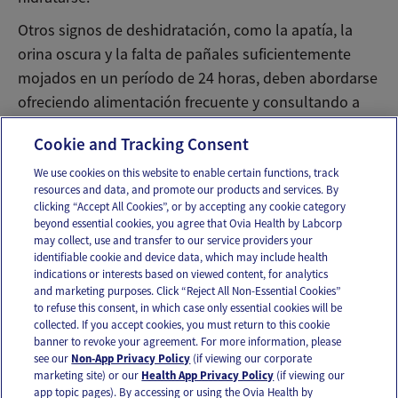
Otros signos de deshidratación, como la apatía, la
orina oscura y la falta de pañales suficientemente
mojados en un período de 24 horas, deben abordarse
ofreciendo alimentación frecuente y consultando a
un médico para que aconseje.
Cookie and Tracking Consent
We use cookies on this website to enable certain functions, track
resources and data, and promote our products and services. By
Email
Text
clicking “Accept All Cookies”, or by accepting any cookie category
beyond essential cookies, you agree that Ovia Health by Labcorp
may collect, use and transfer to our service providers your
identifiable cookie and device data, which may include health
OUR APPS
indications or interests based on viewed content, for analytics
and marketing purposes. Click “Reject All Non-Essential Cookies”
to refuse this consent, in which case only essential cookies will be
collected. If you accept cookies, you must return to this cookie
banner to revoke your agreement. For more information, please
see our
Non-App Privacy Policy
(if viewing our corporate
FOLLOW US
marketing site) or our
Health App Privacy Policy
(if viewing our
app topic pages). By accessing or using the Ovia Health by