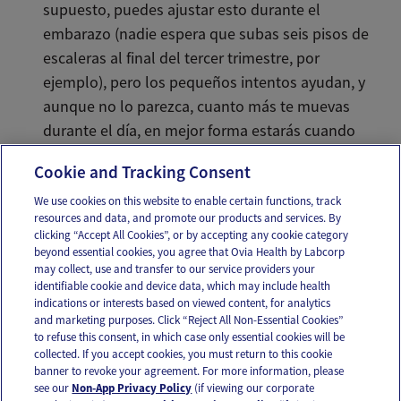
supuesto, puedes ajustar esto durante el
embarazo (nadie espera que subas seis pisos de
escaleras al final del tercer trimestre, por
ejemplo), pero los pequeños intentos ayudan, y
aunque no lo parezca, cuanto más te muevas
durante el día, en mejor forma estarás cuando
llegue el momento de recibir a tu tesorito.
Cookie and Tracking Consent
We use cookies on this website to enable certain functions, track
resources and data, and promote our products and services. By
Email
Text
clicking “Accept All Cookies”, or by accepting any cookie category
beyond essential cookies, you agree that Ovia Health by Labcorp
may collect, use and transfer to our service providers your
identifiable cookie and device data, which may include health
OUR APPS
indications or interests based on viewed content, for analytics
and marketing purposes. Click “Reject All Non-Essential Cookies”
to refuse this consent, in which case only essential cookies will be
collected. If you accept cookies, you must return to this cookie
banner to revoke your agreement. For more information, please
see our
Non-App Privacy Policy
(if viewing our corporate
FOLLOW US