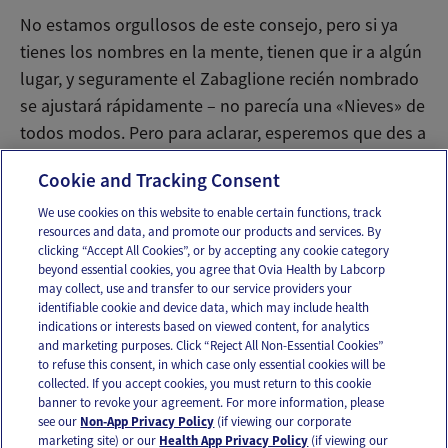
No estamos orgullosos de este consejo, pero si ya
tienes los nombres en la mente, tienen que ir a algún
lugar, y seguramente el Zabaglione recién nombrado
se ajustará rápidamente – no parecía una «Nieves» de
todos modos. Pero para aclarar, esperemos que des a
luz antes de llegar a este punto.
Cookie and Tracking Consent
We use cookies on this website to enable certain functions, track
resources and data, and promote our products and services. By
Email
Text
clicking “Accept All Cookies”, or by accepting any cookie category
beyond essential cookies, you agree that Ovia Health by Labcorp
may collect, use and transfer to our service providers your
identifiable cookie and device data, which may include health
OUR APPS
indications or interests based on viewed content, for analytics
and marketing purposes. Click “Reject All Non-Essential Cookies”
to refuse this consent, in which case only essential cookies will be
collected. If you accept cookies, you must return to this cookie
banner to revoke your agreement. For more information, please
see our
Non-App Privacy Policy
(if viewing our corporate
FOLLOW US
marketing site) or our
Health App Privacy Policy
(if viewing our