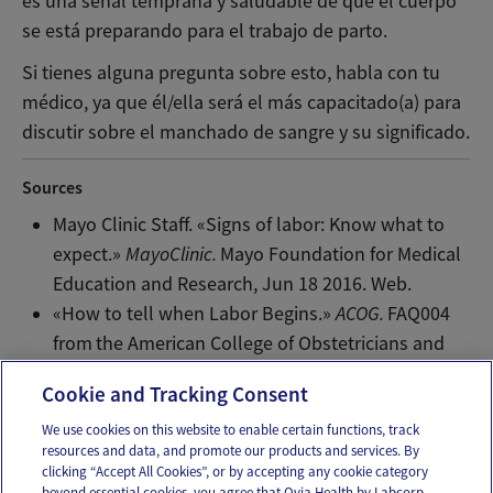
es una señal temprana y saludable de que el cuerpo
se está preparando para el trabajo de parto.
Si tienes alguna pregunta sobre esto, habla con tu
médico, ya que él/ella será el más capacitado(a) para
discutir sobre el manchado de sangre y su significado.
Sources
Mayo Clinic Staff. «Signs of labor: Know what to
expect.»
MayoClinic.
Mayo Foundation for Medical
Education and Research, Jun 18 2016. Web.
«How to tell when Labor Begins.»
ACOG.
FAQ004
from
the American College of Obstetricians and
Gynecologists, May 2011. Web.
Cookie and Tracking Consent
We use cookies on this website to enable certain functions, track
resources and data, and promote our products and services. By
Email
Text
clicking “Accept All Cookies”, or by accepting any cookie category
beyond essential cookies, you agree that Ovia Health by Labcorp