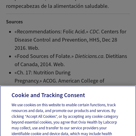
rompecabezas de la alimentación saludable.
Sources
«Recommendations: Folic Acid.»
CDC.
Centers for
Disease Control and Prevention, HHS, Dec 28
2016. Web.
«Food Sources of Folate.»
Dieticians.ca.
Dietitians
of Canada, 2014. Web.
«Ch. 17: Nutrition During
Pregnancy.» ACOG. American College of
Obstetricians and Gynecologists, Apr 2015. Web.
Cookie and Tracking Consent
We use cookies on this website to enable certain functions, track
resources and data, and promote our products and services. By
Email
Text
clicking “Accept All Cookies”, or by accepting any cookie category
beyond essential cookies, you agree that Ovia Health by Labcorp
may collect, use and transfer to our service providers your
identifiable cookie and device data, which may include health