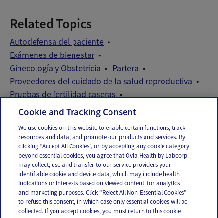
Related Topics
Autodefensa del paciente
Exámenes de bienestar
Ginecología y Obstetricia
Partera
Proveedores del cuidado de la salud reproductiva
Pruebas de fertilidad caseras
Trastornos de la fertilidad
Cookie and Tracking Consent
We use cookies on this website to enable certain functions, track
resources and data, and promote our products and services. By
Email
Text
clicking “Accept All Cookies”, or by accepting any cookie category
beyond essential cookies, you agree that Ovia Health by Labcorp
may collect, use and transfer to our service providers your
identifiable cookie and device data, which may include health
OUR APPS
indications or interests based on viewed content, for analytics
and marketing purposes. Click “Reject All Non-Essential Cookies”
to refuse this consent, in which case only essential cookies will be
collected. If you accept cookies, you must return to this cookie