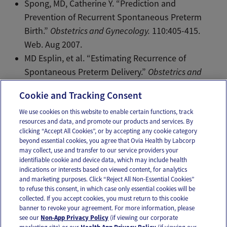
Spong, MD, Catherine Y. “Prediction and
Prevention of Recurrent Spontaneous Preterm
Birth.”
Obstetrics and Gynecology.
110:405-415.
Web. Aug 2007.
MD Esplin, et al. “Estimating Recurrence of
Spontaneous Preterm Delivery.”
Obstetrics and
Gynecology.
112:516-523. Web. Sept 2008.
Cookie and Tracking Consent
We use cookies on this website to enable certain functions, track
resources and data, and promote our products and services. By
Email
Text
clicking “Accept All Cookies”, or by accepting any cookie category
beyond essential cookies, you agree that Ovia Health by Labcorp
may collect, use and transfer to our service providers your
identifiable cookie and device data, which may include health
OUR APPS
indications or interests based on viewed content, for analytics
and marketing purposes. Click “Reject All Non-Essential Cookies”
to refuse this consent, in which case only essential cookies will be
collected. If you accept cookies, you must return to this cookie
banner to revoke your agreement. For more information, please
see our
Non-App Privacy Policy
(if viewing our corporate
FOLLOW US