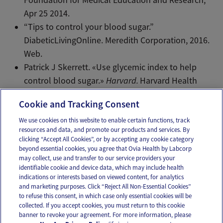
Foundation for Medical Education and Research,
Apr 25 2014.
“Tips to control your blood sugar.”
DiabeticLivingOnline. Meredith Corporation, 2016.
Web.
Patrick J Skerrett. «Use glycemic index to help
control blood sugar.»
Harvard.
Harvard Health
Publications, Harvard University, Aug 2012. Web.
Cookie and Tracking Consent
We use cookies on this website to enable certain functions, track
resources and data, and promote our products and services. By
Email
Text
clicking “Accept All Cookies”, or by accepting any cookie category
beyond essential cookies, you agree that Ovia Health by Labcorp
may collect, use and transfer to our service providers your
identifiable cookie and device data, which may include health
OUR APPS
indications or interests based on viewed content, for analytics
and marketing purposes. Click “Reject All Non-Essential Cookies”
to refuse this consent, in which case only essential cookies will be
collected. If you accept cookies, you must return to this cookie
banner to revoke your agreement. For more information, please