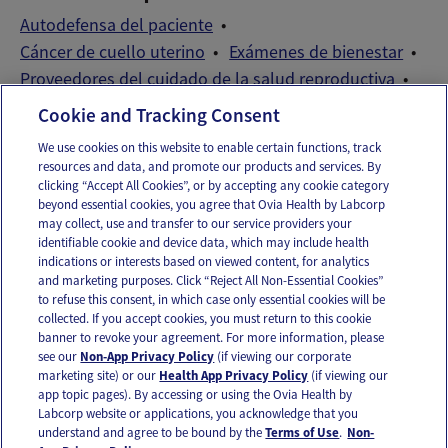
Autodefensa del paciente
Cáncer de cuello uterino
Exámenes de bienestar
Proveedores del cuidado de la salud reproductiva
STDs and STIs
Trastornos de la fertilidad
Cookie and Tracking Consent
We use cookies on this website to enable certain functions, track
resources and data, and promote our products and services. By
Email
Text
clicking “Accept All Cookies”, or by accepting any cookie category
beyond essential cookies, you agree that Ovia Health by Labcorp
may collect, use and transfer to our service providers your
identifiable cookie and device data, which may include health
OUR APPS
indications or interests based on viewed content, for analytics
and marketing purposes. Click “Reject All Non-Essential Cookies”
to refuse this consent, in which case only essential cookies will be
collected. If you accept cookies, you must return to this cookie
banner to revoke your agreement. For more information, please
see our
Non-App Privacy Policy
(if viewing our corporate
FOLLOW US
marketing site) or our
Health App Privacy Policy
(if viewing our
app topic pages). By accessing or using the Ovia Health by
Labcorp website or applications, you acknowledge that you
understand and agree to be bound by the
Terms of Use
.
Non-