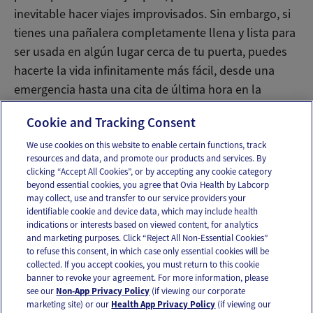
inevitable hacer viajes improvisados. Sin embargo, si
tienes una pañalera completamente llena y lista para
ser usada en algún lugar cerca de tu puerta, puedes
hacerte la vida infinitamente más fácil, desde una
emergencia hasta una cita de última hora en la
ciudad.
Cookie and Tracking Consent
We use cookies on this website to enable certain functions, track
resources and data, and promote our products and services. By
Email
Text
clicking “Accept All Cookies”, or by accepting any cookie category
beyond essential cookies, you agree that Ovia Health by Labcorp
may collect, use and transfer to our service providers your
identifiable cookie and device data, which may include health
OUR APPS
indications or interests based on viewed content, for analytics
and marketing purposes. Click “Reject All Non-Essential Cookies”
to refuse this consent, in which case only essential cookies will be
collected. If you accept cookies, you must return to this cookie
banner to revoke your agreement. For more information, please
see our
Non-App Privacy Policy
(if viewing our corporate
FOLLOW US
marketing site) or our
Health App Privacy Policy
(if viewing our