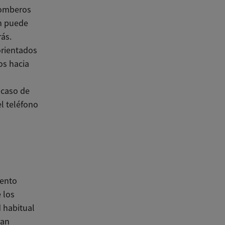
bomberos
én puede
rás.
orientados
os hacia
 caso de
el teléfono
iento
 los
d habitual
ran