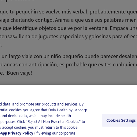
que tu pequeñín se vuelve más verbal, probablemente quer
viaje charlando contigo. Anima a que use sus palabras mien
e que identifique objetos que ve por la ventana. Empaca un
ensas» llena de juguetes especiales y golosinas para ofre
.
e un largo viaje con un niño pequeño puede parecer desale
 planeas con anticipación, es probable que evites cualquier
. ¡Buen viaje!
il
Text
and data, and promote our products and services. By
ential cookies, you agree that Ovia Health by Labcorp
ie and device data, which may include health
Cookies Settings
purposes. Click “Reject All Non-Essential Cookies” to
you accept cookies, you must return to this cookie
App Privacy Policy
(if viewing our corporate