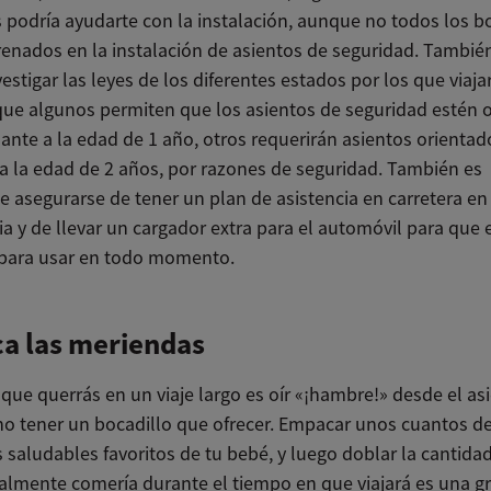
podría ayudarte con la instalación, aunque no todos los 
renados en la instalación de asientos de seguridad. Tambi
nvestigar las leyes de los diferentes estados por los que viaja
que algunos permiten que los asientos de seguridad estén 
ante a la edad de 1 año, otros requerirán asientos orientad
ta la edad de 2 años, por razones de seguridad. También es
e asegurarse de tener un plan de asistencia en carretera en
 y de llevar un cargador extra para el automóvil para que 
o para usar en todo momento.
a las meriendas
que querrás en un viaje largo es oír «¡hambre!» desde el as
 no tener un bocadillo que ofrecer. Empacar unos cuantos de
 saludables favoritos de tu bebé, y luego doblar la cantida
lmente comería durante el tiempo en que viajará es una g