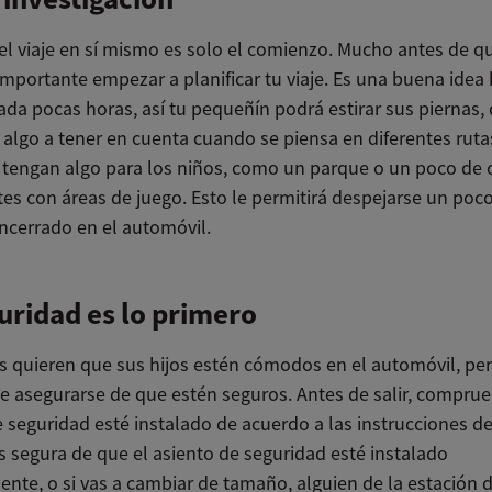
 el viaje en sí mismo es solo el comienzo. Mucho antes de q
importante empezar a planificar tu viaje. Es una buena idea
ada pocas horas, así tu pequeñín podrá estirar sus piernas,
 algo a tener en cuenta cuando se piensa en diferentes ruta
 tengan algo para los niños, como un parque o un poco de 
tes con áreas de juego. Esto le permitirá despejarse un po
encerrado en el automóvil.
uridad es lo primero
s quieren que sus hijos estén cómodos en el automóvil, pe
e asegurarse de que estén seguros. Antes de salir, comprue
e seguridad esté instalado de acuerdo a las instrucciones d
s segura de que el asiento de seguridad esté instalado
ente, o si vas a cambiar de tamaño, alguien de la estación 