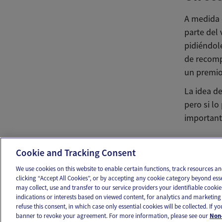
A medida 
parte del 
pidiéndol
de recomp
un premio
La idea d
pero si lo
importante
Ema
Cookie and Tracking Consent
We use cookies on this website to enable certain functions, track resources 
clicking “Accept All Cookies”, or by accepting any cookie category beyond ess
may collect, use and transfer to our service providers your identifiable cook
OUR APPS
FOLLOW US
indications or interests based on viewed content, for analytics and marketing 
refuse this consent, in which case only essential cookies will be collected. If 
banner to revoke your agreement. For more information, please see our
Non-