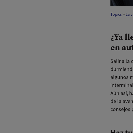
Topics
>
La 
¿Ya l
en au
Salir a l
durmiendo
algunos m
intermina
Aún así, h
de la ave
consejos p
Haz tu