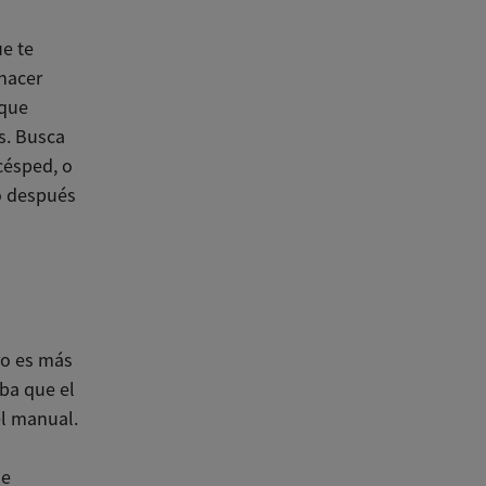
ue te
 hacer
 que
s. Busca
césped, o
co después
ro es más
ba que el
el manual.
de