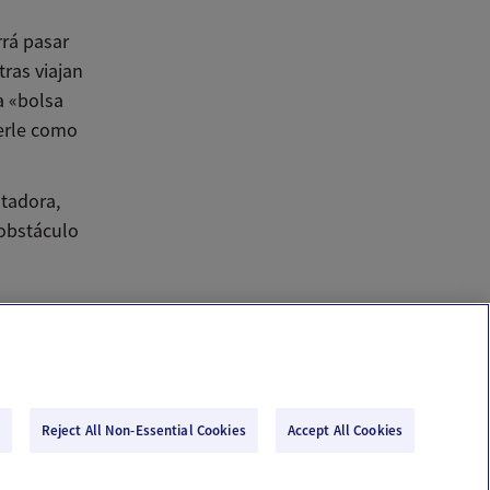
rá pasar
tras viajan
a «bolsa
cerle como
ntadora,
 obstáculo
Reject All Non-Essential Cookies
Accept All Cookies
Email Us
Terms of Use
Privacy Policy