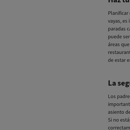
Planificar
vayas, es 
paradas c
puede ser
áreas que
restauran
de estar 
La seg
Los padre
important
asiento d
Si no está
correctam