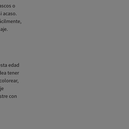
ascos o
i acaso.
ácilmente,
aje.
esta edad
dea tener
colorear,
je
stre con