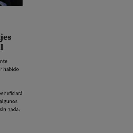
jes
l
ente
r habido
beneficiará
 algunos
 sin nada.