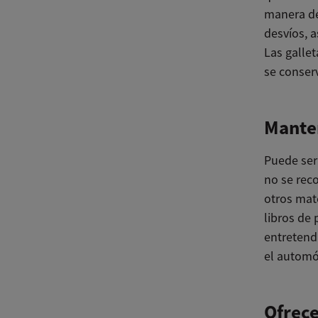
manera de
desvíos, 
Las gallet
se conser
Mante
Puede ser
no se rec
otros mat
libros de
entretendr
el automó
Ofrec