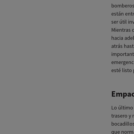
bomberos 
están ent
ser útil i
Mientras 
hacia adel
atrás has
important
emergencia
esté list
Empac
Lo último 
trasero y
bocadillos
que norma