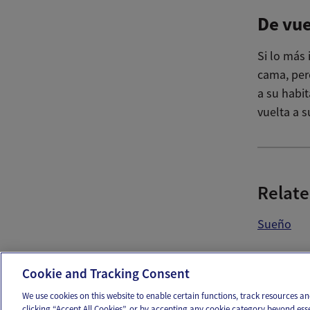
De vue
Si lo más
cama, per
a su habit
vuelta a s
Relate
Sueño
Ema
Cookie and Tracking Consent
We use cookies on this website to enable certain functions, track resources 
clicking “Accept All Cookies”, or by accepting any cookie category beyond ess