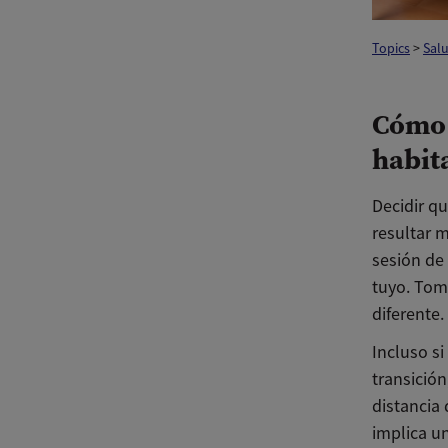
Topics
>
Salu
Cómo 
habit
Decidir q
resultar m
sesión de
tuyo. Tom
diferente.
Incluso si
transició
distancia
implica un