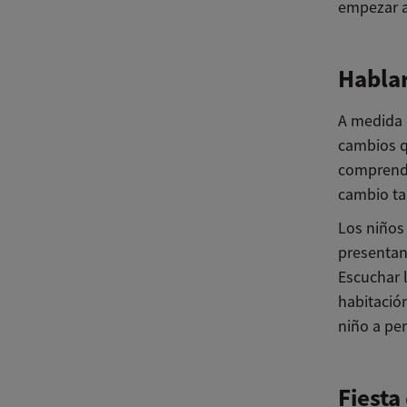
empezar a 
Hablar
A medida 
cambios q
comprende
cambio ta
Los niños
presentan
Escuchar 
habitació
niño a pe
Fiesta