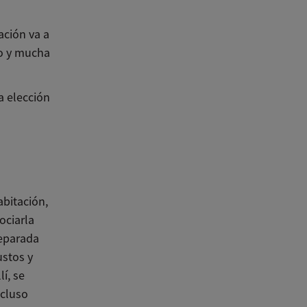
ación va a
o y mucha
a elección
abitación,
ociarla
reparada
ustos y
í, se
ncluso