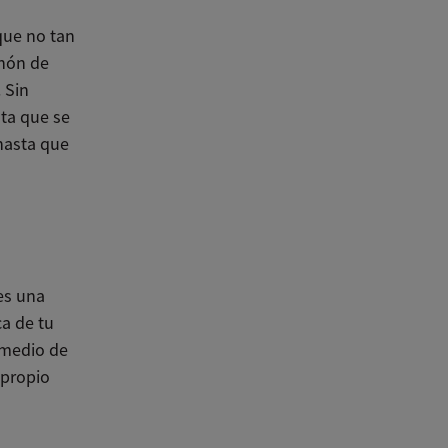
que no tan
chón de
 Sin
ta que se
hasta que
 es una
ca de tu
 medio de
 propio