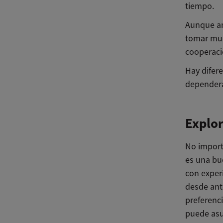
tiempo.
Aunque am
tomar muc
cooperaci
Hay difere
dependerá
Explor
No import
es una bue
con experi
desde ant
preferenci
puede asus