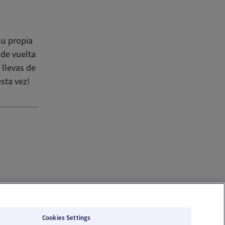
su propia
 de vuelta
 llevas de
sta vez!
Cookies Settings