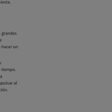
iesta.
s grandes
e
e hacer un
s
n tiempo.
ia
pulsar al
ción.