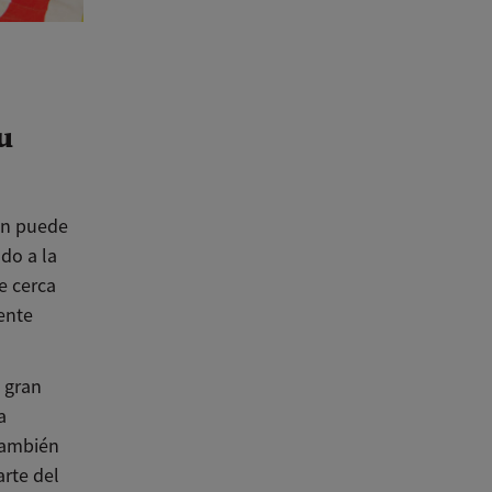
u
ón puede
do a la
e cerca
ente
a gran
a
 También
arte del