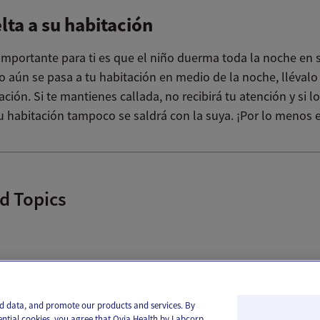
lta a su habitación
 importante para ti es que el niño duerma toda la noche en 
o aún se pasa a tu habitación en medio de la noche, llévalo
ación. Si te mantienes callada, no recibirá tu atención y si lo
u habitación tampoco se saldrá con la suya. ¡Por lo menos e
d Topics
il
Text
and data, and promote our products and services. By
ential cookies, you agree that Ovia Health by Labcorp