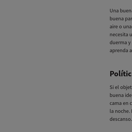
Una buena
buena par
aire o una
necesita 
duerma y 
aprenda a
Políti
Si el obje
buena idea
cama en c
la noche. 
descanso.