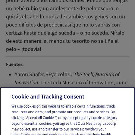
ponte atenta a los cambios sutiles. Puede que tengas
un bebé rubio y un adolescente de pelo oscuro, o
quizás el cabello nunca le cambie. Los genes son un
poco difíciles de predecir, así que no lo sabrás con
certeza hasta que algo suceda – o no suceda. Míralo
de esta manera: al menos tu tesorito no se tiñe el
pelo – ¡todavía!
Fuentes
Aaron Shafer. «Eye color.»
The Tech, Museum of
Innovation
. The Tech Museum of Innovation, June
6 2006. Web.
Cookie and Tracking Consent
We use cookies on this website to enable certain functions, track
resources and data, and promote our products and services. By
Email
Text
clicking “Accept All Cookies”, or by accepting any cookie category
beyond essential cookies, you agree that Ovia Health by Labcorp
may collect, use and transfer to our service providers your
identifiable cookie and device data, which may include health