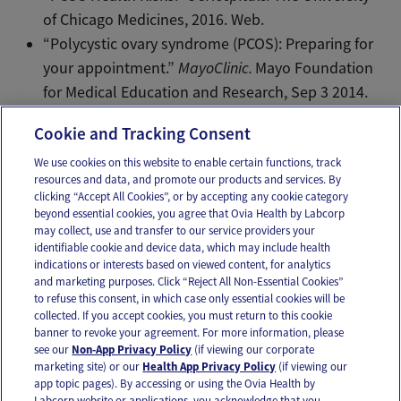
of Chicago Medicines, 2016. Web.
“Polycystic ovary syndrome (PCOS): Preparing for
your appointment.”
MayoClinic.
Mayo Foundation
for Medical Education and Research, Sep 3 2014.
Web.
Cookie and Tracking Consent
We use cookies on this website to enable certain functions, track
resources and data, and promote our products and services. By
Email
Text
clicking “Accept All Cookies”, or by accepting any cookie category
beyond essential cookies, you agree that Ovia Health by Labcorp
may collect, use and transfer to our service providers your
identifiable cookie and device data, which may include health
OUR APPS
indications or interests based on viewed content, for analytics
and marketing purposes. Click “Reject All Non-Essential Cookies”
to refuse this consent, in which case only essential cookies will be
collected. If you accept cookies, you must return to this cookie
banner to revoke your agreement. For more information, please
see our
Non-App Privacy Policy
(if viewing our corporate
FOLLOW US
marketing site) or our
Health App Privacy Policy
(if viewing our
app topic pages). By accessing or using the Ovia Health by
Labcorp website or applications, you acknowledge that you