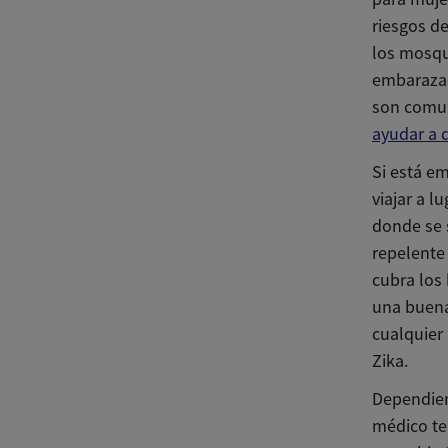
riesgos d
los mosqu
embarazad
son comu
ayudar a d
Si está e
viajar a l
donde se 
repelente
cubra los 
una buena
cualquier
Zika.
Dependien
médico te