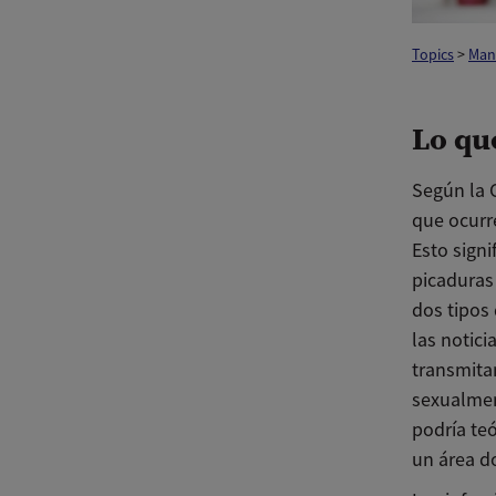
Topics
>
Man
Lo qu
Según la C
que ocurr
Esto signi
picaduras
dos tipos
las notici
transmita
sexualmen
podría teó
un área d