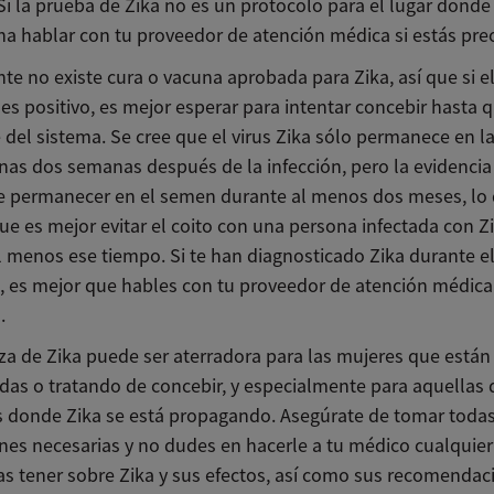
Si la prueba de Zika no es un protocolo para el lugar donde 
ena hablar con tu proveedor de atención médica si estás pr
te no existe cura o vacuna aprobada para Zika, así que si e
es positivo, es mejor esperar para intentar concebir hasta q
 del sistema. Se cree que el virus Zika sólo permanece en l
nas dos semanas después de la infección, pero la evidenci
 permanecer en el semen durante al menos dos meses, lo
que es mejor evitar el coito con una persona infectada con Z
l menos ese tiempo. Si te han diagnosticado Zika durante e
 es mejor que hables con tu proveedor de atención médica
.
a de Zika puede ser aterradora para las mujeres que están
as o tratando de concebir, y especialmente para aquellas 
s donde Zika se está propagando. Asegúrate de tomar todas
nes necesarias y no dudes en hacerle a tu médico cualquie
s tener sobre Zika y sus efectos, así como sus recomendac