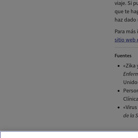
viaje. Si
que te ha
haz dado 
Para más i
sitio web
Fuentes
«Zika 
Enfer
Unidos
Person
Clínic
«Virus
de la 
Ema