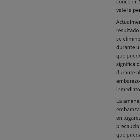
concebir. 
vale la p
Actualmen
resultado 
se elimine
durante u
que puede
significa 
durante a
embarazo,
inmediato
La amenaz
embarazad
en lugare
precaucio
que pueda