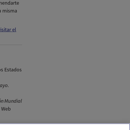
omendarte
tu misma
isitar el
os Estados
Mayo
.
ón Mundial
. Web