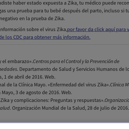
 pudiste haber estado expuesta a Zika, tu médico puede rec
gas una prueba para tu bebé después del parto, incluso si 
negativo en la prueba de Zika.
nformación sobre el virus Zika,
por favor da click aquí para v
 de los CDC para obtener más información.
y el embarazo».
Centros para el Control y la Prevención de
medades
. Departamento de Salud y Servicios Humanos de l
, 1 de abril de 2016. Web.
al de la Clínica Mayo. «Enfermedad del virus Zika».
Clínica 
a Mayo, 3 de agosto de 2016. Web.
 Zika y complicaciones: Preguntas y respuestas».
Organizaci
Salud
. Organización Mundial de la Salud, 28 de julio de 2016
il
Text