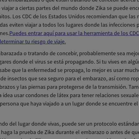
e viajar a ciertas partes del mundo donde Zika se puede enc
itos. Los CDC de los Estados Unidos recomiendan que las 
as eviten viajar a todos los lugares donde las infecciones 
nes.
Puedes entrar aquí para usar la herramienta de los CDC
eterminar tu riesgo de viaje.
mbarazada o tratando de concebir, probablemente sea mejor
ugares donde el virus se está propagando. Si tu vives en algú
sabe que la enfermedad se propaga, lo mejor es usar much
 de insectos que sea seguro para el embarazo, así como ro
brazos y las piernas para protegerse de la transmisión. Tam
 idea usar condones de látex para tener relaciones sexuale
 persona que haya viajado a un lugar donde se encuentre el 
do del lugar donde vivas, puede ser un protocolo estándar
 haga la prueba de Zika durante el embarazo o antes de qu