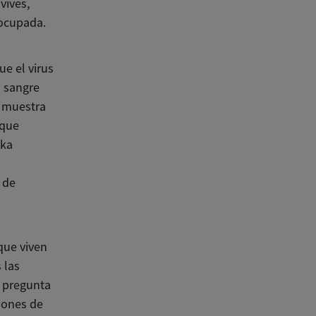
vives,
eocupada.
l
ue el virus
a sangre
a muestra
 que
ika
l
 de
que viven
 las
r pregunta
iones de