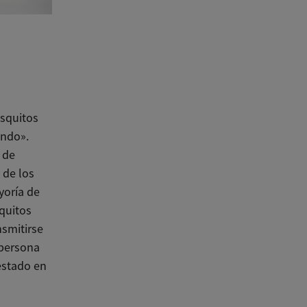
osquitos
undo».
 de
 de los
yoría de
squitos
nsmitirse
 persona
estado en