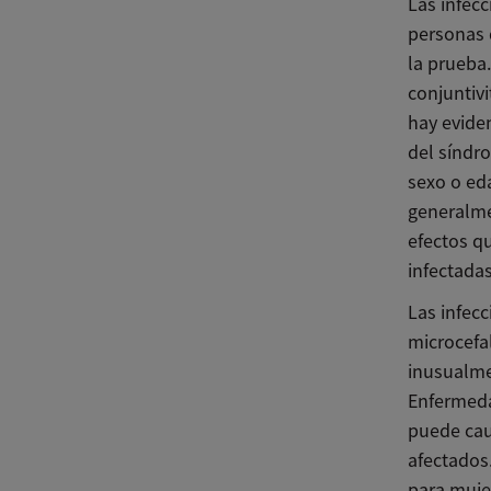
Las infec
personas 
la prueba.
conjuntiv
hay evide
del síndro
sexo o ed
generalme
efectos qu
infectada
Las infec
microcefa
inusualme
Enfermeda
puede cau
afectados
para muje