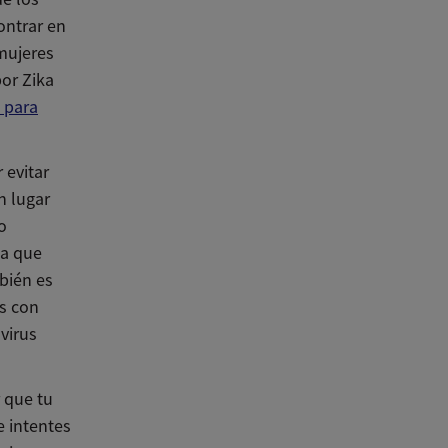
ontrar en
mujeres
por Zika
 para
 evitar
n lugar
o
pa que
bién es
s con
virus
 que tu
e intentes