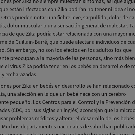
ciones por Zika no siempre muestran síntomas, así que algu
que están infectadas con Zika podrían no tener ni idea si n
 Otros pueden notar una fiebre leve, sarpullido, dolor de c
itis, dolor muscular o una sensación general de malestar. 
ncia de que Zika podría estar relacionada con una mayor in
me de Guillain-Barré, que puede afectar a individuos de cu
ad. Sin embargo, no son los efectos en los adultos los que
nte preocupan a la mayoría de las personas, sino más bien
e el virus Zika podría tener en los bebés en desarrollo de 
s y embarazadas.
ciones por Zika en bebés en desarrollo se han relacionado c
lia, una afección en la que un bebé nace con un cerebro
nte pequeño. Los Centros para el Control y la Prevención 
des (CDC, por sus siglas en inglés) aconsejan que la microc
sar problemas médicos y alterar el desarrollo de los bebés
. Muchos departamentos nacionales de salud han publicad
res embarazadas o que están tratando de concebir acerca d