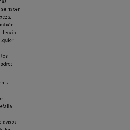
nas
o se hacen
abeza,
También
cidencia
alquier
 los
madres
on la
de
efalia
o avisos
e los