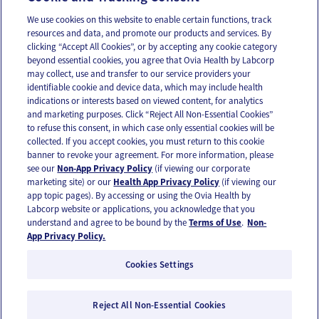
We use cookies on this website to enable certain functions, track
resources and data, and promote our products and services. By
Email
Text
clicking “Accept All Cookies”, or by accepting any cookie category
beyond essential cookies, you agree that Ovia Health by Labcorp
may collect, use and transfer to our service providers your
identifiable cookie and device data, which may include health
OUR APPS
indications or interests based on viewed content, for analytics
and marketing purposes. Click “Reject All Non-Essential Cookies”
to refuse this consent, in which case only essential cookies will be
collected. If you accept cookies, you must return to this cookie
banner to revoke your agreement. For more information, please
see our
Non-App Privacy Policy
(if viewing our corporate
FOLLOW US
marketing site) or our
Health App Privacy Policy
(if viewing our
app topic pages). By accessing or using the Ovia Health by
Labcorp website or applications, you acknowledge that you
understand and agree to be bound by the
Terms of Use
.
Non-
App Privacy Policy.
Cookies Settings
Email Us
Terms of Use
Privacy Policy
© 2026 Ovia Health by Labcorp
Reject All Non-Essential Cookies