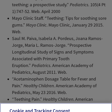
teething: a prospective study.”
Pediatrics
. 105(4 Pt
1):747-52. Web. April 2000
Mayo Clinic Staff. “Teething: Tips for soothing sore
gums.”
Mayo Clinic
. Mayo Clinic, January 29 2015.
Web.
Saul M. Paiva, Isabela A. Pordeus, Joana Ramos-
Jorge, Maria L. Ramos-Jorge. “Prospective
Longitudinal Study of Signs and Symptoms
Associated with Primary Tooth
Eruption.”
Pediatrics
. American Academy of
Pediatrics, August 2011. Web.
“Acetaminophen Dosage Table for Fever and
Pain.”
Healthy Children
. American Academy of
Pediatrics, May 23 2016. Web.
“Teething Pain.”
Healthy Children
. American
Academy of Pediatrics, November 28 2015. Web.
Cookie and Tracking Consent