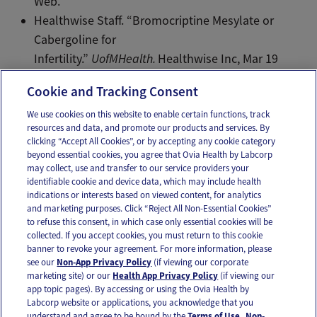
Web.
Healthwise Staff. “Bromocriptine Mesylate or
Cabergoline for
Infertility.”
UofMHealth.
Healthwise Inc, Mar 19
2010. Web.
Cookie and Tracking Consent
We use cookies on this website to enable certain functions, track
resources and data, and promote our products and services. By
Email
Text
clicking “Accept All Cookies”, or by accepting any cookie category
beyond essential cookies, you agree that Ovia Health by Labcorp
may collect, use and transfer to our service providers your
identifiable cookie and device data, which may include health
OUR APPS
indications or interests based on viewed content, for analytics
and marketing purposes. Click “Reject All Non-Essential Cookies”
to refuse this consent, in which case only essential cookies will be
collected. If you accept cookies, you must return to this cookie
banner to revoke your agreement. For more information, please
see our
Non-App Privacy Policy
(if viewing our corporate
FOLLOW US
marketing site) or our
Health App Privacy Policy
(if viewing our
app topic pages). By accessing or using the Ovia Health by
Labcorp website or applications, you acknowledge that you
understand and agree to be bound by the
Terms of Use
.
Non-