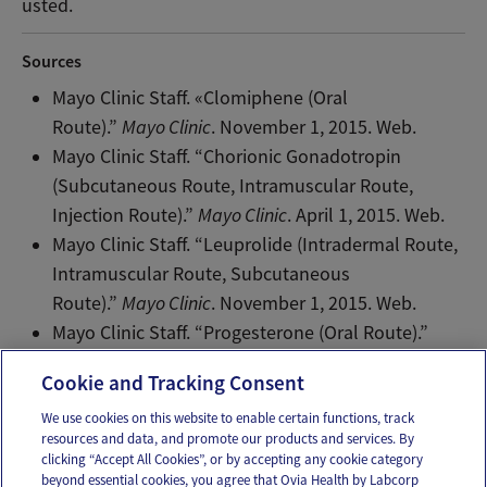
usted.
Sources
Mayo Clinic Staff. «Clomiphene (Oral
Route).”
Mayo Clinic
. November 1, 2015. Web.
Mayo Clinic Staff. “Chorionic Gonadotropin
(Subcutaneous Route, Intramuscular Route,
Injection Route).”
Mayo Clinic
. April 1, 2015. Web.
Mayo Clinic Staff. “Leuprolide (Intradermal Route,
Intramuscular Route, Subcutaneous
Route).”
Mayo Clinic
. November 1, 2015. Web.
Mayo Clinic Staff. “Progesterone (Oral Route).”
Mayo Clinic
. September 1, 2015. Web.
Cookie and Tracking Consent
We use cookies on this website to enable certain functions, track
resources and data, and promote our products and services. By
Email
Text
clicking “Accept All Cookies”, or by accepting any cookie category
beyond essential cookies, you agree that Ovia Health by Labcorp