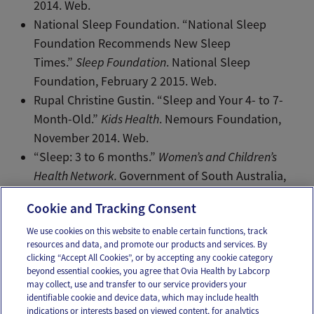
2014. Web.
National Sleep Foundation. “National Sleep
Foundation Recommends New Sleep
Times.”
Sleep Foundation
. National Sleep
Foundation, February 2 2015. Web.
Rupal Christine Gustin. “Sleep and Your 4- to 7-
Month-Old.”
Kids Health
. Nemours Foundation,
November 2014. Web.
“Sleep: 3 to 6 months.”
Women’s and Children’s
Health Network.
Government of South Australia,
September 29 2015. Web.
Cookie and Tracking Consent
We use cookies on this website to enable certain functions, track
resources and data, and promote our products and services. By
Email
Text
clicking “Accept All Cookies”, or by accepting any cookie category
beyond essential cookies, you agree that Ovia Health by Labcorp
may collect, use and transfer to our service providers your
identifiable cookie and device data, which may include health
OUR APPS
indications or interests based on viewed content, for analytics