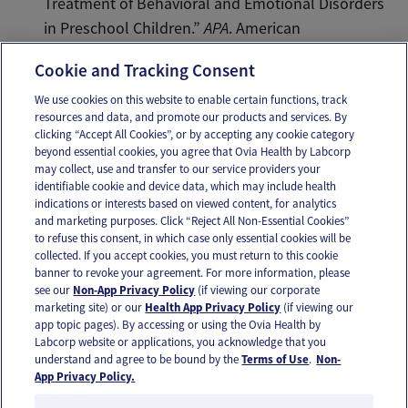
Treatment of Behavioral and Emotional Disorders
in Preschool Children.”
APA
. American
Psychological Association, 2016. Web.
Cookie and Tracking Consent
We use cookies on this website to enable certain functions, track
resources and data, and promote our products and services. By
Email
Text
clicking “Accept All Cookies”, or by accepting any cookie category
beyond essential cookies, you agree that Ovia Health by Labcorp
may collect, use and transfer to our service providers your
identifiable cookie and device data, which may include health
OUR APPS
indications or interests based on viewed content, for analytics
and marketing purposes. Click “Reject All Non-Essential Cookies”
to refuse this consent, in which case only essential cookies will be
collected. If you accept cookies, you must return to this cookie
banner to revoke your agreement. For more information, please
see our
Non-App Privacy Policy
(if viewing our corporate
FOLLOW US
marketing site) or our
Health App Privacy Policy
(if viewing our
app topic pages). By accessing or using the Ovia Health by
Labcorp website or applications, you acknowledge that you
understand and agree to be bound by the
Terms of Use
.
Non-
App Privacy Policy.