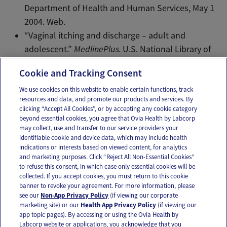
Department of Health and Human Services, May 1
2004. Web.
“Vaginal itching and discharge – adult and
adolescent.”
MedlinePlus.
U.S. National Library of
Medicine, Nov 5 2015. Web.
Cookie and Tracking Consent
We use cookies on this website to enable certain functions, track
resources and data, and promote our products and services. By
Email
Text
clicking “Accept All Cookies”, or by accepting any cookie category
beyond essential cookies, you agree that Ovia Health by Labcorp
may collect, use and transfer to our service providers your
identifiable cookie and device data, which may include health
OUR APPS
indications or interests based on viewed content, for analytics
and marketing purposes. Click “Reject All Non-Essential Cookies”
to refuse this consent, in which case only essential cookies will be
collected. If you accept cookies, you must return to this cookie
banner to revoke your agreement. For more information, please
see our
Non-App Privacy Policy
(if viewing our corporate
FOLLOW US
marketing site) or our
Health App Privacy Policy
(if viewing our
app topic pages). By accessing or using the Ovia Health by
Labcorp website or applications, you acknowledge that you