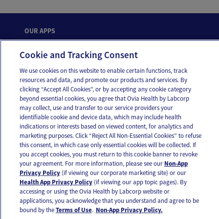
OUR APPS
Cookie and Tracking Consent
We use cookies on this website to enable certain functions, track
resources and data, and promote our products and services. By
FOLLOW US
clicking “Accept All Cookies”, or by accepting any cookie category
beyond essential cookies, you agree that Ovia Health by Labcorp
may collect, use and transfer to our service providers your
identifiable cookie and device data, which may include health
indications or interests based on viewed content, for analytics and
marketing purposes. Click “Reject All Non-Essential Cookies” to refuse
this consent, in which case only essential cookies will be collected. If
Email Us
Terms of Use
Privacy Policy
you accept cookies, you must return to this cookie banner to revoke
your agreement. For more information, please see our
Non-App
© 2026 Ovia Health by Labcorp
Privacy Policy
(if viewing our corporate marketing site) or our
Health App Privacy Policy
(if viewing our app topic pages). By
Ovia products and services are provided for informational purposes only and are not
accessing or using the Ovia Health by Labcorp website or
intended as a substitute for medical care or medical advice. You should contact a
healthcare provider if you need medical care or advice. Please see our Terms of Use and
applications, you acknowledge that you understand and agree to be
Privacy Policy for more information.
bound by the
Terms of Use
.
Non-App Privacy Policy.