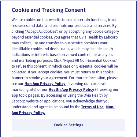
Pediatrics, November 21 2015. Web.
Cookie and Tracking Consent
We use cookies on this website to enable certain functions, track
resources and data, and promote our products and services. By
Email
Text
clicking “Accept All Cookies”, or by accepting any cookie category
beyond essential cookies, you agree that Ovia Health by Labcorp
may collect, use and transfer to our service providers your
identifiable cookie and device data, which may include health
OUR APPS
indications or interests based on viewed content, for analytics
and marketing purposes. Click “Reject All Non-Essential Cookies”
to refuse this consent, in which case only essential cookies will be
collected. If you accept cookies, you must return to this cookie
banner to revoke your agreement. For more information, please
see our
Non-App Privacy Policy
(if viewing our corporate
FOLLOW US
marketing site) or our
Health App Privacy Policy
(if viewing our
app topic pages). By accessing or using the Ovia Health by
Labcorp website or applications, you acknowledge that you
understand and agree to be bound by the
Terms of Use
.
Non-
App Privacy Policy.
Cookies Settings
Email Us
Terms of Use
Privacy Policy