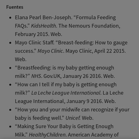
Fuentes
Elana Pearl Ben-Joseph. “Formula Feeding
FAQs.”
KidsHealth
. The Nemours Foundation,
February 2015. Web.
Mayo Clinic Staff. “Breast-feeding: How to gauge
success.”
Mayo Clinic
. Mayo Clinic, April 22 2015.
Web.
“Breastfeeding: is my baby getting enough
milk?”
NHS
. Gov.UK, January 26 2016. Web.
“How can I tell if my baby is getting enough
milk?”
La Leche League International
. La Leche
League International, January 9 2016. Web.
“How you and your midwife can recognize if your
baby is feeding well.”
Unicef.
Web.
“Making Sure Your Baby is Getting Enough
Milk.”
HealthyChildren
. American Academy of