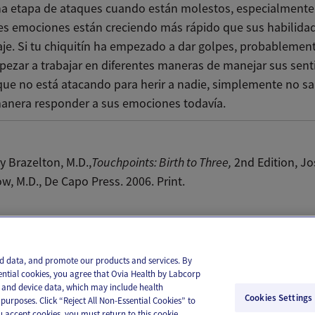
a etapa de ataques cuando están molestos, especialmente 
es emociones están creciendo más rápido que sus habilida
je. Si tu chiquitín ha empezado a dar golpes, probablemen
ezar a trabajar en diferentes maneras de manejar sus sent
ue no está atacando para herir a nadie, simplemente no s
manera responder a sus emociones todavía.
ry Brazelton, M.D.,
Touchpoints: Birth to Three,
2nd Edition, Jo
w, M.D., De Capo Press. 2006. Print.
il
Text
and data, and promote our products and services. By
ential cookies, you agree that Ovia Health by Labcorp
ie and device data, which may include health
Cookies Settings
purposes. Click “Reject All Non-Essential Cookies” to
you accept cookies, you must return to this cookie