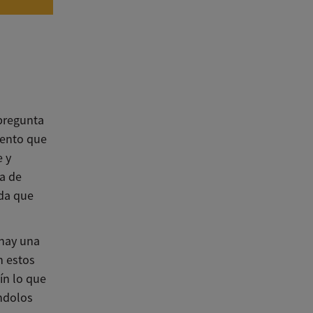
pregunta
ento que
e y
ra de
ida que
 hay una
n estos
tín lo que
ndolos