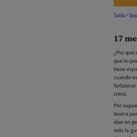
Topics
>
Desa
17 me
¿Por qué 
que tu pe
tiene esp
cuando es
fortalece
crece.
Por supue
buena pos
días en ge
más le gu