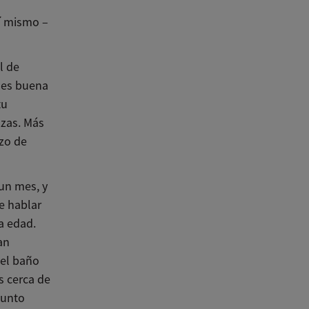
í mismo –
l de
e es buena
tu
azas. Más
nzo de
un mes, y
e hablar
a edad.
an
 el baño
s cerca de
punto