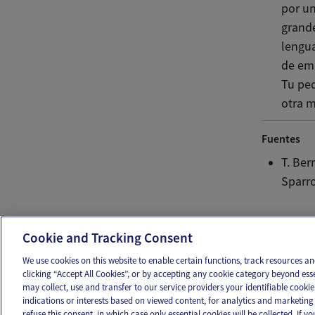
por un
grand
lengua
de emp
Tu peq
otra 
Fuentes
T. Ber
Sparro
Ema
Cookie and Tracking Consent
We use cookies on this website to enable certain functions, track resources 
clicking “Accept All Cookies”, or by accepting any cookie category beyond ess
may collect, use and transfer to our service providers your identifiable cook
OUR APPS
FOLLOW US
indications or interests based on viewed content, for analytics and marketing 
refuse this consent, in which case only essential cookies will be collected. If 