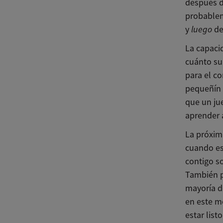
después d
probablem
y
luego
de
La capaci
cuánto su 
para el co
pequeñín 
que un ju
aprender 
La próxim
cuando es
contigo so
También p
mayoría d
en este m
estar list