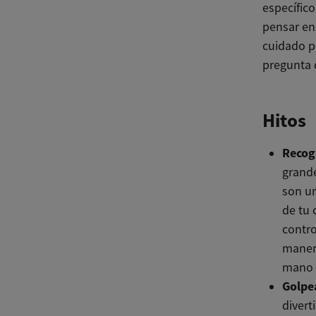
específico
pensar en 
cuidado p
pregunta 
Hitos
Recog
grand
son un
de tu 
contro
manera
mano 
Golpe
divert