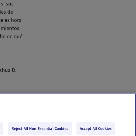
si sus
des de
te es hora
imientos.
abe de qué
shua D.
Reject All Non-Essential Cookies
Accept All Cookies