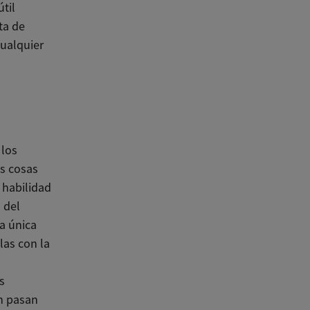
til
ta de
cualquier
 los
s cosas
 habilidad
 del
a única
las con la
s
n pasan